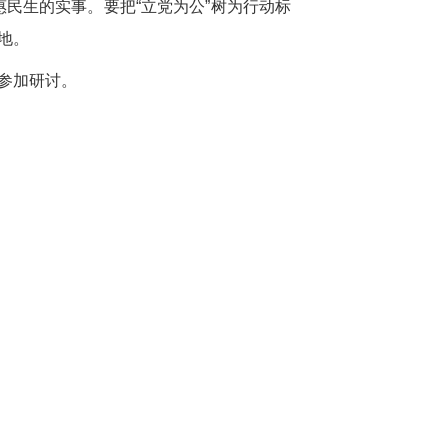
惠民生的实事。要把“立党为公”树为行动标
地。
参加研讨。