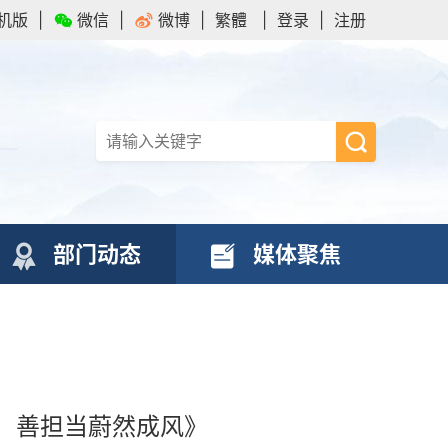
机版
|
微信
|
微博
|
繁體
|
登录
|
注册
部门动态
媒体聚焦
、善担当蔚然成风》