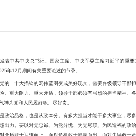
网
将发表中共中央总书记、国家主席、中央军委主席习近平的重
2025年12月期间有关重要论述的节录。
党的二十大描绘的宏伟蓝图变成美好现实，需要各级领导干部
险、重大阻力、重大矛盾，领导干部必须有强烈的担当精神。
气神为党和人民履好职、尽好责。
是政治品格，也是从政本分。有多大担当才能干多大事业，尽
想出力。要以对党忠诚、为党分忧、为党尽职、为民造福的政
对矛盾敢于迎难而上，面对危机敢于挺身而出，面对失误敢于