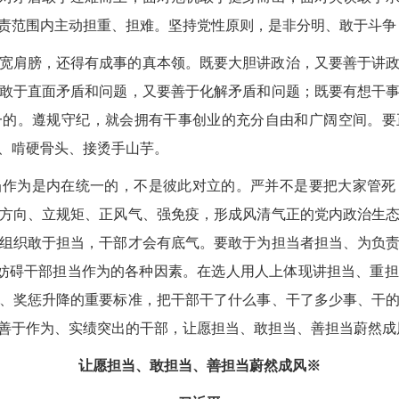
责范围内主动担重、担难。坚持党性原则，是非分明、敢于斗争
宽肩膀，还得有成事的真本领。既要大胆讲政治，又要善于讲
敢于直面矛盾和问题，又要善于化解矛盾和问题；既要有想干
一的。遵规守纪，就会拥有干事创业的充分自由和广阔空间。要
、啃硬骨头、接烫手山芋。
当作为是内在统一的，不是彼此对立的。严并不是要把大家管死
方向、立规矩、正风气、强免疫，形成风清气正的党内政治生
组织敢于担当，干部才会有底气。要敢于为担当者担当、为负
除妨碍干部担当作为的各种因素。在选人用人上体现讲担当、重
、奖惩升降的重要标准，把干部干了什么事、干了多少事、干
善于作为、实绩突出的干部，让愿担当、敢担当、善担当蔚然成
让愿担当、敢担当、善担当蔚然成风※