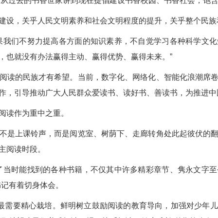
记从过去的书香世家讲到现在提倡建设书香校园、书香社会，饱含
建设，关乎人民文明素养和社会文明程度的提升，关乎整个民族
果我们不努力提高各方面的知识素养，不自觉学习各种科学文
，也就没有办法赢得主动、赢得优势、赢得未来。”
阅读的民族才有希望。当前，数字化、网络化、智能化浪潮席
作，引导推动广大人民群众爱读书、读好书、善读书，为推进中
阅读作为重中之重。
不是上课铃声，而是阅览室、树荫下、走廊转角处此起彼伏的
主阅读时段。
了当时能找到的各种书籍，不仅其中许多精彩章节、隽永文字
书记有着切身体会。
，最需要精心栽培。鲜明树立鼓励阅读的教育导向，加强对少年