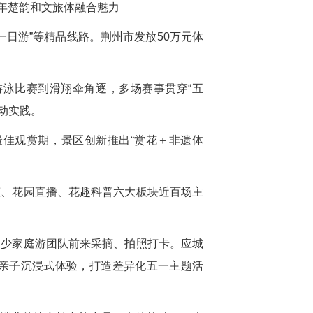
千年楚韵和文旅体融合魅力
日游”等精品线路。荆州市发放50万元体
泳比赛到滑翔伞角逐，多场赛事贯穿“五
动实践。
佳观赏期，景区创新推出“赏花＋非遗体
演、花园直播、花趣科普六大板块近百场主
不少家庭游团队前来采摘、拍照打卡。应城
亲子沉浸式体验，打造差异化五一主题活