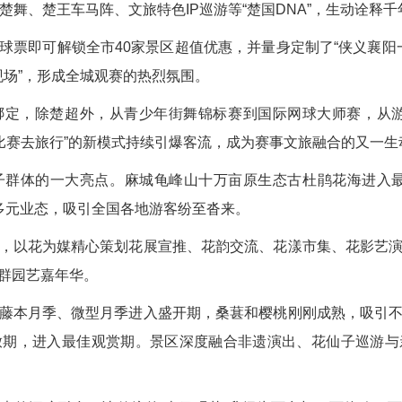
楚舞、楚王车马阵、文旅特色IP巡游等“楚国DNA”，生动诠释
球票即可解锁全市40家景区超值优惠，并量身定制了“侠义襄阳一
现场”，形成全城观赛的热烈氛围。
绑定，除楚超外，从青少年街舞锦标赛到国际网球大师赛，从游
着比赛去旅行”的新模式持续引爆客流，成为赛事文旅融合的又一生
子群体的一大亮点。麻城龟峰山十万亩原生态古杜鹃花海进入最
”等多元业态，吸引全国各地游客纷至沓来。
，以花为媒精心策划花展宣推、花韵交流、花漾市集、花影艺
群园艺嘉年华。
藤本月季、微型月季进入盛开期，桑葚和樱桃刚刚成熟，吸引
放期，进入最佳观赏期。景区深度融合非遗演出、花仙子巡游与