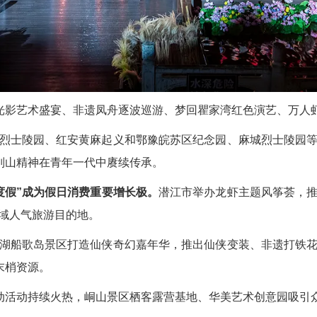
式光影艺术盛宴、非遗凤舟逐波巡游、梦回瞿家湾红色演艺、万人
烈士陵园、红安黄麻起义和鄂豫皖苏区纪念园、麻城烈士陵园
大别山精神在青年一代中赓续传承。
度假”成为假日消费重要增长极。
潜江市举办龙虾主题风筝荟，
域人气旅游目的地。
湖船歌岛景区打造仙侠奇幻嘉年华，推出仙侠变装、非遗打铁
末梢资源。
互动活动持续火热，峒山景区栖客露营基地、华美艺术创意园吸引