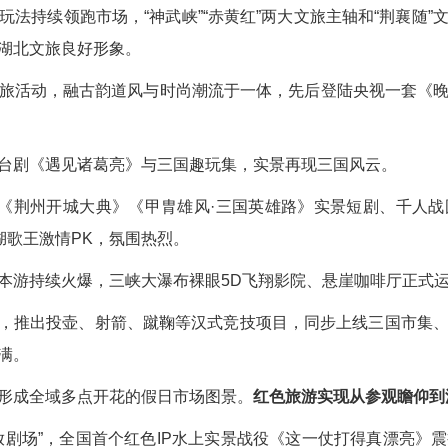
法持续领跑市场，“神武峡”“赤黄红”两大文旅主轴和“荆襄随
湖北文旅良好形象。
旅活动，融古韵道风与时尚潮流于一体，先后登陆央视一套《
台剧《遇见诸葛亮》与三国趣玩集，实景再现三国风云。
，《荆州开城大典》《甲胄雄风·三国英雄路》实景短剧、千人
湖歌王激情PK，氛围热烈。
本游持续火爆，三峡大瀑布裸眼5D飞翔影院、悬崖咖啡厅正式
P，推出投壶、射箭、蹴鞠等汉式竞技项目，同步上线三国市集
满。
形成全域多点开花的假日市场图景。
红色旅游实现从参观瞻仰到
放剧场”，全国首个红色IP水上实景战役《这一仗打得真漂亮》