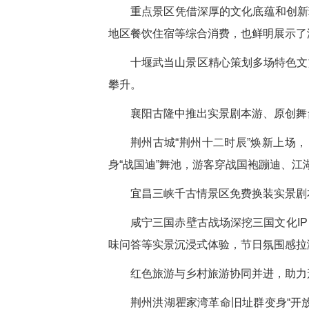
重点景区凭借深厚的文化底蕴和创新玩
地区餐饮住宿等综合消费，也鲜明展示了
十堰武当山景区精心策划多场特色文
攀升。
襄阳古隆中推出实景剧本游、原创舞
荆州古城“荆州十二时辰”焕新上场
身“战国迪”舞池，游客穿战国袍蹦迪、江
宜昌三峡千古情景区免费换装实景剧
咸宁三国赤壁古战场深挖三国文化I
味问答等实景沉浸式体验，节日氛围感拉
红色旅游与乡村旅游协同并进，助力
荆州洪湖瞿家湾革命旧址群变身“开