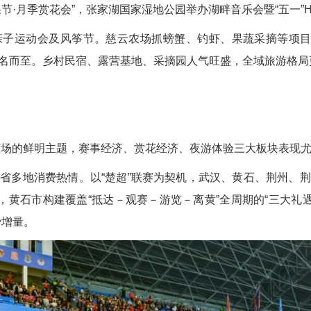
·月季赏花会”，张家湖国家湿地公园举办湖畔音乐会暨“五一”HA
子运动会及风筝节。慈云农场抓螃蟹、钓虾、果蔬采摘等项目
名而至。乡村民宿、露营基地、采摘园人气旺盛，全域旅游格局
旅市场的鲜明主题，赛事经济、赏花经济、夜游体验三大板块表现
省多地消费热情。以“楚超”联赛为契机，武汉、黄石、荆州、
，黄石市构建覆盖“抵达－观赛－游览－离黄”全周期的“三大礼
费增量。