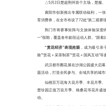
△5月2日楚超荆州首个主场，楚服、
襄阳市创新推出专属联动福利，一张
育消费券，在全市布设了72处“第二观赛
荆门市将赛事矩阵与文旅体验深度
一”假期，覆盖各年龄段运动人群。“跟
“赏花经济”表现抢眼
，成为吸引亲
验”“赏花＋采茶制茶”“赏花＋国风互动
武汉都市圈花展在沙湖公园盛大启幕
题活动，打造全民参与、全域共享的城市
仙桃百万花海大花月季、丰花月季、
楚珍园正值万亩月季、格桑花等花卉盛
动。