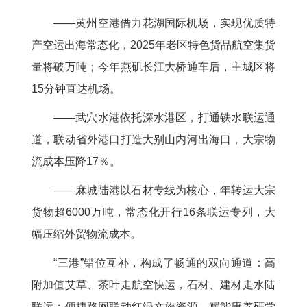
——黄州空港借力花湖国际机场，实现优质特
产空运出海常态化，2025年老区特色货品航空集货
量将破万吨；今年燕矶长江大桥通车后，主城区将
15分钟直达机场。
——武穴水港依托深水港区，打通铁水联运通
道，联动省外港口打造大别山内河出海口，大宗物
流成本压降17％。
——麻城陆港以石材专线为核心，年转运大宗
货物超6000万吨，常态化开行16条联运专列，大
幅压缩外贸物流成本。
“三港”错位互补，构成了畅通的双向通道：高
附加值艾草、茶叶走航空快运，石材、建材走水陆
联运；便捷路网联动红绿文旅资源，赋能康养研学