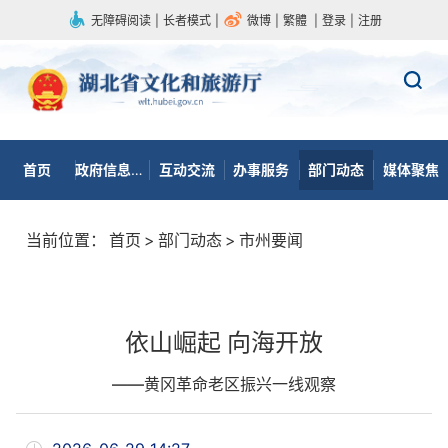
无障碍阅读
|
长者模式
|
微博
|
繁體
|
登录
|
注册
首页
政府信息公开
互动交流
办事服务
部门动态
媒体聚焦
当前位置：
首页
>
部门动态
>
市州要闻
依山崛起 向海开放
——黄冈革命老区振兴一线观察