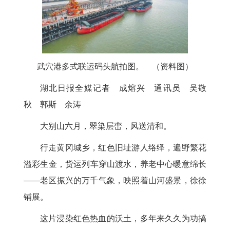
武穴港多式联运码头航拍图。 （资料图）
湖北日报全媒记者 成熔兴 通讯员 吴敬
秋 郭斯 余涛
大别山六月，翠染层峦，风送清和。
行走黄冈城乡，红色旧址游人络绎，遍野繁花
溢彩生金，货运列车穿山渡水，养老中心暖意绵长
——老区振兴的万千气象，映照着山河盛景，徐徐
铺展。
这片浸染红色热血的沃土，多年来久久为功搞