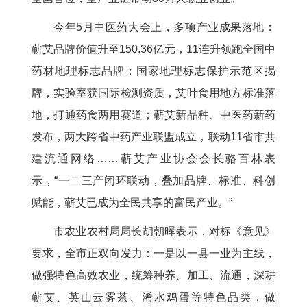
今年5月中医药大会上，多项产业成果落地：
蕲艾品牌价值升至150.36亿元，11连升领跑全国中
药材地理标志品牌；国家地理标志保护示范区揭
牌，实验室获国际检测资质，艾叶食用地方标准落
地，打通药食两用赛道；蕲艾新品种、中医药新药
发布，两大跨省中药产业联盟成立，联动11省市共
建流通网络……蕲艾产业协会会长骆百林表
示，“一二三产闭环联动，叠加品牌、标准、科创
赋能，蕲艾已成为全民共享的富民产业。”
市农业农村局局长胡朝晖表示，对标《意见》
要求，全市正双向发力：一是以一县一业为主线，
做强特色高效农业，统筹种养、加工、流通，深耕
蕲艾、英山云雾茶、浠水鸡蛋等特色品类，做