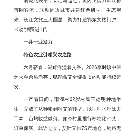
胡晓燕表示，立足新起点，黄冈正借力武汉都
市圈客流，联动周边城市共建红色研学、生态观
光、长江文旅三大圈层，聚力打造鄂东文旅门户，
带动“消费进山”。
一县一业发力
特色农业引领兴农之路
六月蕲春，湖畔洋溢着艾香。2026李时珍中医
药大会余热尚存，赋能蕲艾全链提质的动能持续迸
发。
一产看田间，雨湖村62岁村民王德明种地半
生，完成了从种粮到种艾的转型。以往种水稻除去
工本，亩均收益微薄。如今村里推行标准化种艾，
订单保底、就近仓收，艾叶直供7S产地仓，销路无