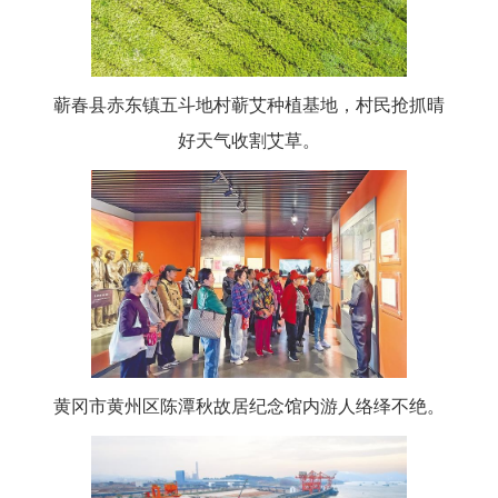
蕲春县赤东镇五斗地村蕲艾种植基地，村民抢抓晴
好天气收割艾草。
黄冈市黄州区陈潭秋故居纪念馆内游人络绎不绝。