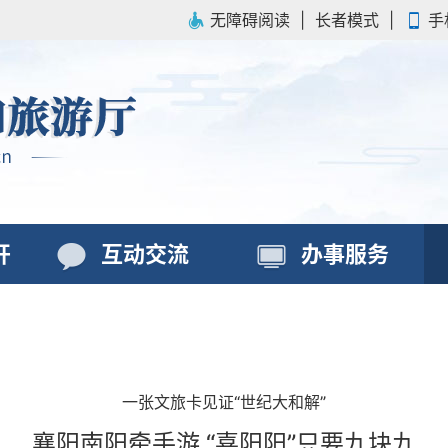
无障碍阅读
|
长者模式
|
手
开
互动交流
办事服务
一张文旅卡见证“世纪大和解”
襄阳南阳牵手游 “喜阳阳”只要九块九