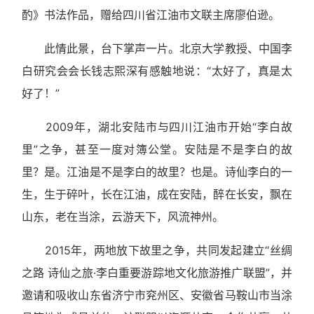
酌》书法作品，赠给四川省江油市文联主席廖伯逊。
此情此景，台下掌声一片。北京大学教授、中国李
白研究会会长钱志熙深有感触地说：“太好了，真是太
好了！”
2009年，湖北安陆市与四川江油市开始“李白故
里”之争，甚至一度对簿公堂。安陆是不是李白的故
里？是。江油是不是李白的故里？也是。诗仙李白的一
生，生于碎叶，长在江油，成在安陆，醉在长安，飘在
山东，老在当涂，云游天下，风流神州。
2015年，两地放下故里之争，共同发起建立“丝绸
之路 诗仙之旅·李白重要游踪地文化旅游推广联盟”，并
邀请和吸收山东省济宁市兖州区、安徽省马鞍山市当涂