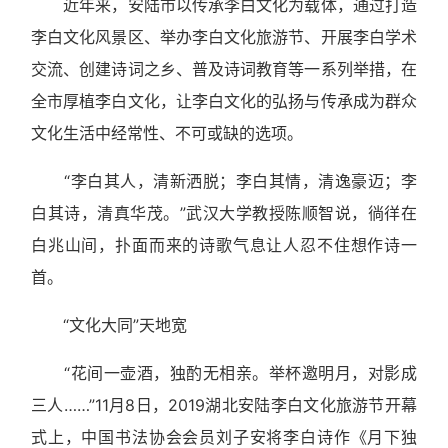
近年来，安陆市以传承李白文化为载体，通过打造
李白文化风景区、举办李白文化旅游节、开展李白学术
交流、创建诗词之乡、普及诗词教育等一系列举措，在
全市厚植李白文化，让李白文化的弘扬与传承成为群众
文化生活中经常性、不可或缺的选项。
“李白其人，清新洒脱；李白其情，清逸豪迈；李
白其诗，清真华茂。”武汉大学教授陈顺智说，徜徉在
白兆山间，扑面而来的诗歌气息让人忍不住想作诗一
首。
“文化大同”天地宽
“花间一壶酒，独酌无相亲。举杯邀明月，对影成
三人……”11月8日，2019湖北安陆李白文化旅游节开幕
式上，中国书法协会会员刘子安将李白诗作《月下独