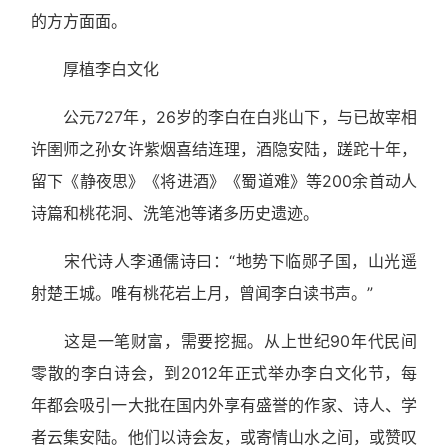
的方方面面。
厚植李白文化
公元727年，26岁的李白在白兆山下，与已故宰相
许圉师之孙女许紫烟喜结连理，酒隐安陆，蹉跎十年，
留下《静夜思》《将进酒》《蜀道难》等200余首动人
诗篇和桃花洞、洗笔池等诸多历史遗迹。
宋代诗人李通儒诗曰：“地势下临郧子国，山光遥
射楚王城。唯有桃花岩上月，曾闻李白读书声。”
这是一笔财富，需要挖掘。从上世纪90年代民间
零散的李白诗会，到2012年正式举办李白文化节，每
年都会吸引一大批在国内外享有盛誉的作家、诗人、学
者云集安陆。他们以诗会友，或寄情山水之间，或赞叹