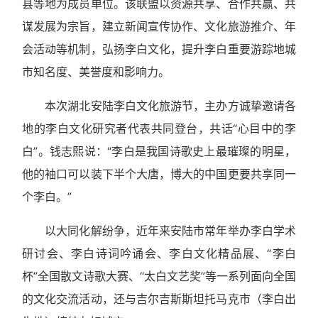
县等地为成员单位。该联盟以资源共享、合作共赢、共
谋发展为宗旨，建立新闻宣传协作、文化旅游推介、年
会活动等机制，弘扬李白文化，提升李白重要游踪地城
市知名度、美誉度和影响力。
本次湖北安陆李白文化旅游节，主办方诚挚邀请各
地的李白文化研究者代表共同登台，共话“心目中的李
白”。钱志熙说：“李白是我国诗歌史上最璀璨的明星，
他的袖口可以装下半个大唐，博大的中国更要共享同一
个李白。”
以大同化解纷争，近年来安陆市常年举办李白学术
研讨会、李白诗词吟诵会、李白文化精品展、“李白
杯”全国散文诗歌大赛、“太白文艺奖”等一系列面向全国
的文化交流活动，还与吉尔吉斯斯坦托马克市（李白出