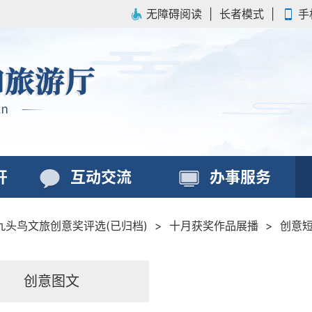
无障碍阅读
|
长者模式
|
手
开
互动交流
办事服务
九头鸟文旅创意奖评选(已归档)
>
十月获奖作品展播
>
创意
创意图文