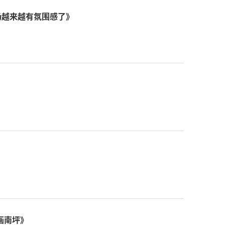
场越来越有氛围感了》
画南坪》