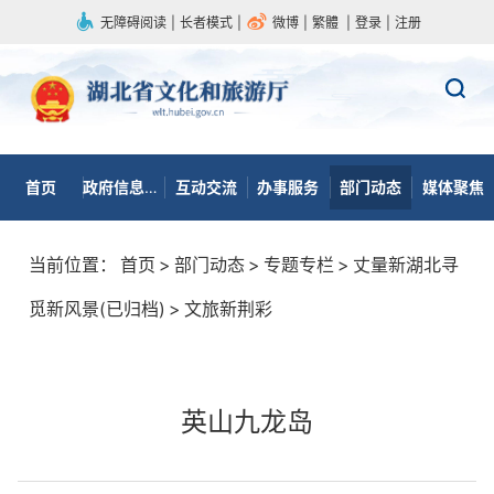
无障碍阅读
|
长者模式
|
微博
|
繁體
|
登录
|
注册
首页
政府信息公开
互动交流
办事服务
部门动态
媒体聚焦
当前位置：
首页
>
部门动态
>
专题专栏
>
丈量新湖北寻
觅新风景(已归档)
>
文旅新荆彩
英山九龙岛