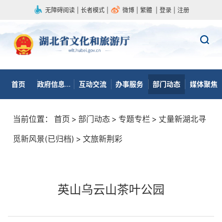
无障碍阅读
|
长者模式
|
微博
|
繁體
|
登录
|
注册
首页
政府信息公开
互动交流
办事服务
部门动态
媒体聚焦
当前位置：
首页
>
部门动态
>
专题专栏
>
丈量新湖北寻
觅新风景(已归档)
>
文旅新荆彩
英山乌云山茶叶公园