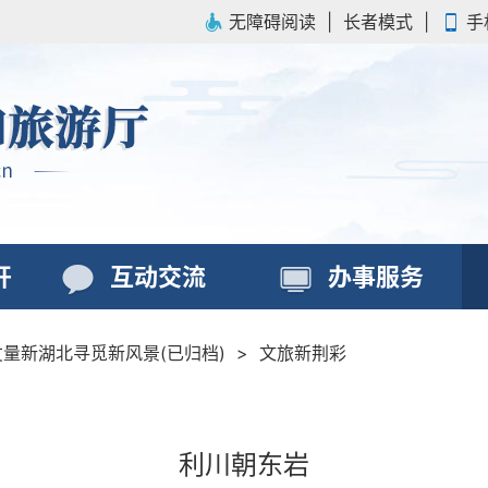
无障碍阅读
|
长者模式
|
手
开
互动交流
办事服务
丈量新湖北寻觅新风景(已归档)
>
文旅新荆彩
利川朝东岩