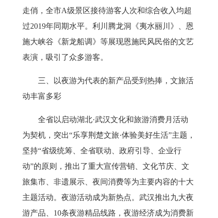
走俏，全市
A
级景区接待游客人次和综合收入均超
过
2019
年同期水平。利川腾龙洞《夷水丽川》、恩
施大峡谷《新龙船调》等展现恩施民风民俗的文艺
表演，吸引了众多游客。
三、以夜游为代表的新产品受到热捧，文旅活
动丰富多彩
全省以启动湖北
·武汉文化和旅游消费月活动
为契机，突出“乐享荆楚文旅·体验美好生活”主题，
坚持“省级统筹、全省联动、政府引导、企业行
动”的原则，推出了重大宣传营销、文化节庆、文
旅集市、非遗展示、夜间消费等为主要内容的十大
主题活动。
夜游活动成为新热点
。武汉推出九大夜
游产品、
10
条夜游精品线路，夜游经济成为消费新