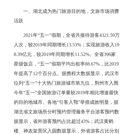
一、湖北成为热门旅游目的地，文旅市场消费
活跃
2021
年“五一”假期，全省共接待游客
4321.59
万
人次，较
2019
年同期增长
13.53%
；实现旅游收入
19
8.39
亿元，较
2019
年同期增长
11.52%
。全省
396
家
星级饭店，“五一”假期平均出租率
88.67%
，比
2019
年提高了
12
个百分点。据携程大数据显示，武汉市
位列“五一”十大热门旅游城市第九位，荆州市入围
今年“五一”全国旅游订单量较
2019
年相比增速最快
的目的地城市。各地“引客入鄂”举措成效明显，据
湖北省文旅场所分时预约管理服务平台游客预约数
据显示，省外游客预约占比超过
43%
；武汉黄鹤
楼、神农架景区入园数据显示，外省游客占比分别