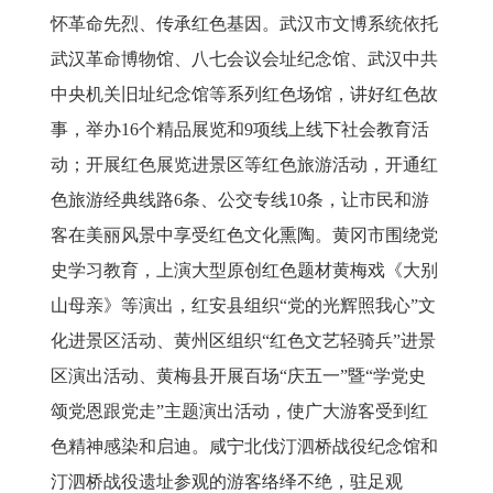
怀革命先烈、传承红色基因。武汉市文博系统依托
武汉革命博物馆、八七会议会址纪念馆、武汉中共
中央机关旧址纪念馆等系列红色场馆，讲好红色故
事，举办
16
个精品展览和
9
项线上线下社会教育活
动；开展红色展览进景区等红色旅游活动，开通红
色旅游经典线路
6
条、公交专线
10
条，让市民和游
客在美丽风景中享受红色文化熏陶。黄冈市围绕党
史学习教育，上演大型原创红色题材黄梅戏《大别
山母亲》等演出，红安县组织“党的光辉照我心”文
化进景区活动、黄州区组织“红色文艺轻骑兵”进景
区演出活动、黄梅县开展百场“庆五一”暨“学党史
颂党恩跟党走”主题演出活动，使广大游客受到红
色精神感染和启迪。咸宁北伐汀泗桥战役纪念馆和
汀泗桥战役遗址参观的游客络绎不绝，驻足观