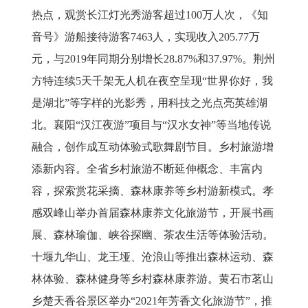
热点，观赏长江灯光秀游客超过
100
万人次，《知
音号》游船接待游客
7463
人，实现收入
205.77
万
元，与
2019
年同期分别增长
28.87%
和
37.97%
。荆州
方特连续
5
天千架无人机在夜空呈现“世界你好，我
是湖北”等字样的光影秀，用科技之光点亮英雄湖
北。襄阳“汉江夜游”项目与“汉水女神”等当地传说
融合，创作成互动体验式歌舞剧节目。
乡村旅游增
添新内容
。全省乡村旅游不断延伸概念、丰富内
容，探索赏花采摘、森林康养等乡村游新模式。孝
感双峰山举办首届森林康养文化旅游节，开展书画
展、森林瑜伽、峡谷探幽、茶农生活等体验活动。
十堰九华山、龙王垭、沧浪山等推出森林运动、森
林体验、森林健身等乡村森林康养游。黄石市茗山
乡楚天香谷景区举办
“
2021
年芳香文化旅游节”，推