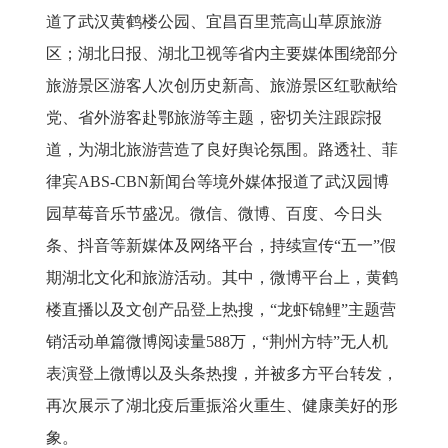
道了武汉黄鹤楼公园、宜昌百里荒高山草原旅游
区；湖北日报、湖北卫视等省内主要媒体围绕部分
旅游景区游客人次创历史新高、旅游景区红歌献给
党、省外游客赴鄂旅游等主题，密切关注跟踪报
道，为湖北旅游营造了良好舆论氛围。路透社、菲
律宾
ABS-CBN
新闻台等境外媒体报道了武汉园博
园草莓音乐节盛况。微信、微博、百度、今日头
条、抖音等新媒体及网络平台，持续宣传“五一”假
期湖北文化和旅游活动。其中，微博平台上，黄鹤
楼直播以及文创产品登上热搜，“龙虾锦鲤”主题营
销活动单篇微博阅读量
588
万，“荆州方特”无人机
表演登上微博以及头条热搜，并被多方平台转发，
再次展示了湖北疫后重振浴火重生、健康美好的形
象。