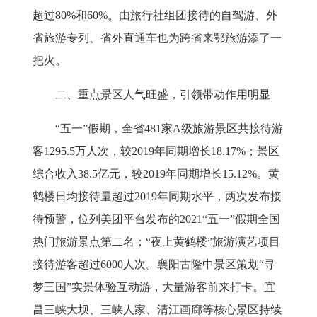
超过
80%
和
60%
。由旅行社组团接待的自驾游、外
省旅游专列、省外直通车也为跨省来鄂旅游添了一
把火。
二、重点景区人气旺盛，引领带动作用明显
“五一”假期，全省
481
家
A
级旅游景区共接待游
客
1295.5
万人次，较
2019
年同期增长
18.17%
；景区
综合收入
38.5
亿元，较
2019
年同期增长
15.12%
。黄
鹤楼日均接待量超过
2019
年同期水平，两次发布接
待预警，位列美团平台发布的
2021
“五一”假期全国
热门旅游景点第二名；“夜上黄鹤楼”旅游演艺项目
接待游客超过
6000
人次。襄阳古隆中景区策划“寻
梦三国”实景体验互动游，大量游客前来打卡。宜
昌三峡大坝、三峡人家、清江画廊等核心景区持续