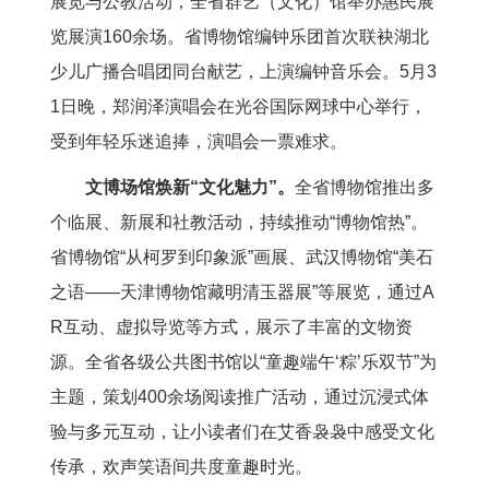
展览与公教活动，全省群艺（文化）馆举办惠民展
览展演160余场。省博物馆编钟乐团首次联袂湖北
少儿广播合唱团同台献艺，上演编钟音乐会。5月3
1日晚，郑润泽演唱会在光谷国际网球中心举行，
受到年轻乐迷追捧，演唱会一票难求。
文博场馆焕新“文化魅力”。
全省博物馆推出多
个临展、新展和社教活动，持续推动“博物馆热”。
省博物馆“从柯罗到印象派”画展、武汉博物馆“美石
之语——天津博物馆藏明清玉器展”等展览，通过A
R互动、虚拟导览等方式，展示了丰富的文物资
源。全省各级公共图书馆以“童趣端午‘粽’乐双节”为
主题，策划400余场阅读推广活动，通过沉浸式体
验与多元互动，让小读者们在艾香袅袅中感受文化
传承，欢声笑语间共度童趣时光。