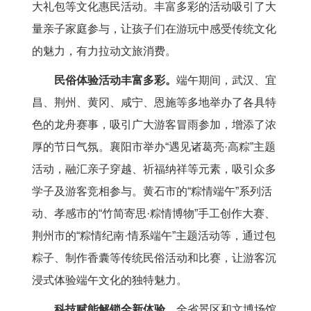
大礼包等文化惠民活动。丰富多彩的活动吸引了大
量亲子家庭参与，让孩子们在游玩中感受传统文化
的魅力，有力拉动文旅消费。
民俗体验活动丰富多彩。
端午期间，武汉、宜
昌、荆州、黄冈、咸宁、恩施等多地举办了各具特
色的龙舟赛事，吸引广大游客冒雨参加，增添了浓
厚的节日气氛。襄阳市举办“遇见诸葛亮·高粽”主题
活动，融汇亲子穿越、祈福纳祥等元素，吸引众多
学子及游客竞相参与。黄石市的“粽情端午”系列活
动、孝感市的“竹简寄思·粽情博物”手工创作大赛、
荆州市的“粽情纪南·情系端午”主题活动等，通过包
粽子、制作香囊等传统民俗活动和比赛，让游客沉
浸式体验端午文化的独特魅力。
科技赋能解锁全新体验。
全省景区和文博场馆