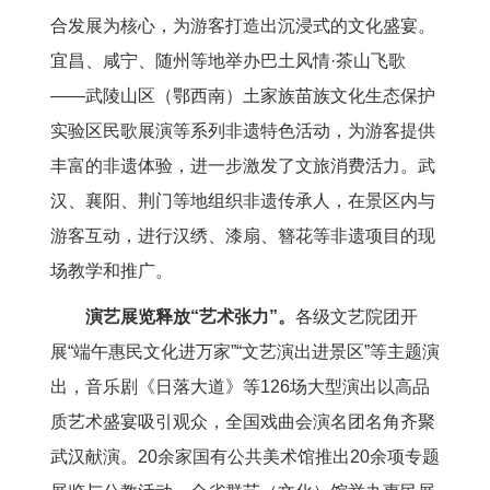
合发展为核心，为游客打造出沉浸式的文化盛宴。
宜昌、咸宁、随州等地举办巴土风情·茶山飞歌
——武陵山区（鄂西南）土家族苗族文化生态保护
实验区民歌展演等系列非遗特色活动，为游客提供
丰富的非遗体验，进一步激发了文旅消费活力。武
汉、襄阳、荆门等地组织非遗传承人，在景区内与
游客互动，进行汉绣、漆扇、簪花等非遗项目的现
场教学和推广。
演艺展览释放“艺术张力”。
各级文艺院团开
展“端午惠民文化进万家”“文艺演出进景区”等主题演
出，音乐剧《日落大道》等126场大型演出以高品
质艺术盛宴吸引观众，全国戏曲会演名团名角齐聚
武汉献演。20余家国有公共美术馆推出20余项专题