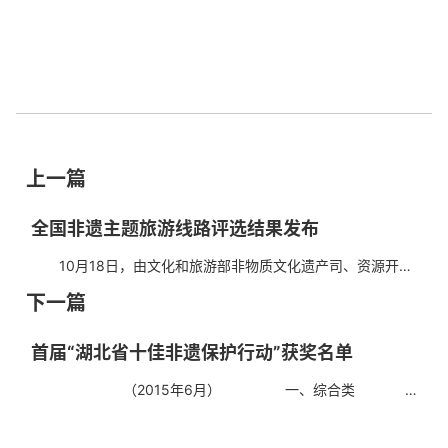
上一篇
全国非遗主题旅游线路评选结果发布
10月18日，由文化和旅游部非物质文化遗产司、资源开发
司指导，中国非物质文化遗产保护协会主办，贵州省文化和旅
下一篇
游厅、黔东南州政府、中国旅游协会、中国旅行社协会...
首届“湖北省十佳非遗保护行动”获奖名单
（2015年6月） 一、综合类
编号 活
动名...