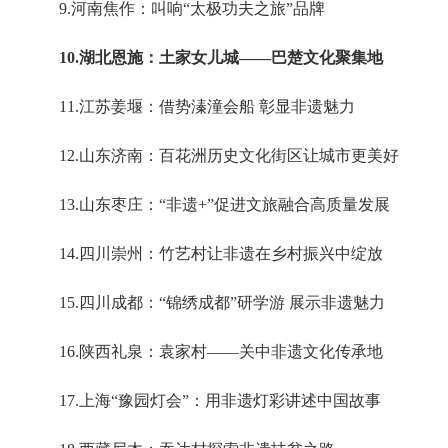
9.河南焦作：叫响“太极功夫之旅”品牌
10.湖北恩施：土家女儿城——巴楚文化聚集地
11.江苏姜堰：借势溱潼会船 彰显非遗魅力
12.山东济南：百花洲历史文化街区让城市更美好
13.山东枣庄：“非遗+”促进文旅融合高质量发展
14.四川崇州：竹艺村让非遗在乡村振兴中绽放
15.四川成都：“锦绣成都”研学游 展示非遗魅力
16.陕西礼泉：袁家村——关中非遗文化传承地
17.上海“豫园灯会”：用非遗灯彩讲述中国故事