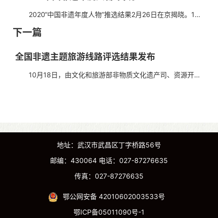
2020“中国非遗年度人物”推选结果2月26日在京揭晓。10
位2020“中国非遗年度人物”分别是： (年度人物按照姓氏
下一篇
笔画排序） 王芳 国家级非物质文化遗产...
全国非遗主题旅游线路评选结果发布
10月18日，由文化和旅游部非物质文化遗产司、资源开发
司指导，中国非物质文化遗产保护协会主办，贵州省文化和旅
游厅、黔东南州政府、中国旅游协会、中国旅行社协会...
地址：武汉市武昌区丁字桥路56号
邮编：430064 电话：027-87276635
传真：027-87276635
鄂公网安备 42010602003533号
鄂ICP备05011090号-1