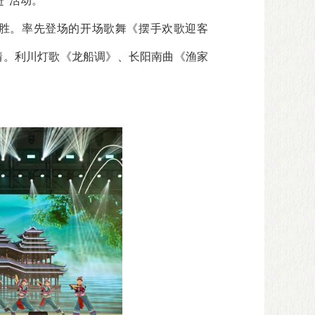
”活动。
胜。率先登场的开场歌舞《摆手欢歌迎客
情。利川灯歌《龙船调》、长阳南曲《渔家