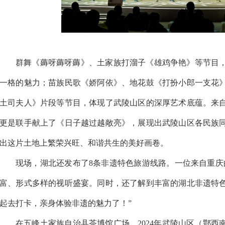
群舞《薅呀薅呀薅》、土家族打溜子《雄鸡争艳》等节目
一格的魅力；苗族民歌《娇阿依》、地花鼓《打扮小郎一支花
土司夫人》片段等节目，体现了武陵山区的深厚艺术底蕴。来
更是联手献上了《日子越过越敞亮》，展现出武陵山区各民族
出这片土地上繁荣兴旺、和谐共生的美好画卷。
现场，湖北还发布了8条非遗特色旅游线路。一位来自重庆
富、形式多样的视听盛宴。同时，还了解到丰富的湖北非遗特
起去打卡，亲身体验非遗的魅力了！”
在五峰土家族自治县茶博馆广场，2024年武陵山区（鄂