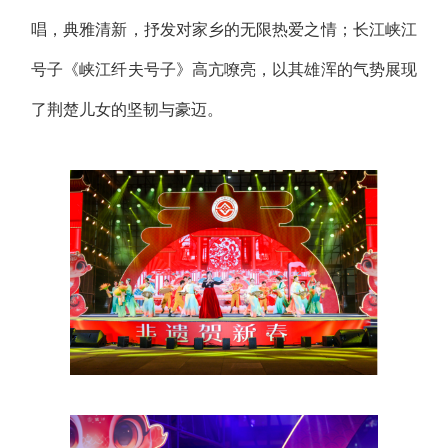
唱，典雅清新，抒发对家乡的无限热爱之情；长江峡江
号子《峡江纤夫号子》高亢嘹亮，以其雄浑的气势展现
了荆楚儿女的坚韧与豪迈。