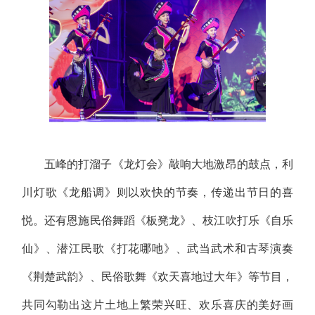
五峰的打溜子《龙灯会》敲响大地激昂的鼓点，利
川灯歌《龙船调》则以欢快的节奏，传递出节日的喜
悦。还有恩施民俗舞蹈《板凳龙》、枝江吹打乐《自乐
仙》、潜江民歌《打花哪吔》、武当武术和古琴演奏
《荆楚武韵》、民俗歌舞《欢天喜地过大年》等节目，
共同勾勒出这片土地上繁荣兴旺、欢乐喜庆的美好画