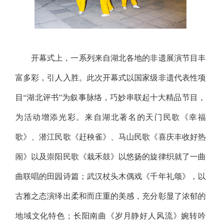
开幕式上，一系列来自湖北各地的非遗展演节目丰
富多彩，引人入胜。此次开幕式以国家级非遗代表性项
目“湖北评书”为叙事脉络，巧妙串联起十大精品节目，
为活动增添光彩。来自湖北著名的天门民歌《幸福
歌》、潜江民歌《赶秧雀》、马山民歌《喜庆丰收好热
闹》以及崇阳民歌《栽禾鼓》以悠扬的旋律织就了一曲
曲联唱的田园诗篇；武汉杖头木偶戏《千年礼颂》，以
古雅之态演绎出柔和而庄重的美感，充分彰显了浓郁的
地域文化特色；长阳南曲《岁月静好人风流》婉转吟