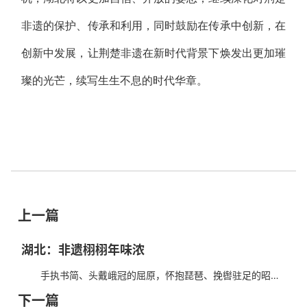
非遗的保护、传承和利用，同时鼓励在传承中创新，在
创新中发展，让荆楚非遗在新时代背景下焕发出更加璀
璨的光芒，续写生生不息的时代华章。
上一篇
湖北：非遗栩栩年味浓
手执书简、头戴峨冠的屈原，怀抱琵琶、挽辔驻足的昭
君，战甲鲜亮、美髯飘飘的关公，骏马雕鞍、英气逼人的花木
下一篇