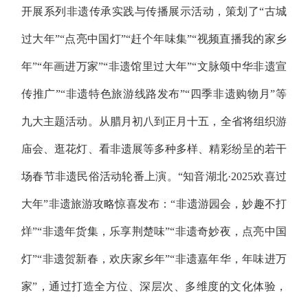
开展系列非遗传承实践与传播展示活动，策划了“古城
过大年”“点亮中国灯”“赶个年味集”“视频直播我的家乡
年”“年画进万家”“非遗馆里过大年”“文脉颂中华非遗宣
传推广”“非遗特色旅游线路发布”“四季非遗购物月”等
九大主题活动。从腊月初八到正月十五，全省将组织游
庙会、逛花灯、看非遗展等多种多样、精彩纷呈的若干
场春节非遗民俗活动轮番上演。“知音湖北·2025欢喜过
大年”非遗旅游攻略惊喜发布：“非遗游园会，妙趣不打
烊”“非遗年货集，乐享荆楚味”“非遗奇妙夜，点亮中国
灯”“非遗贺新春，欢庆家乡年”“非遗嘉年华，年味进万
家”，通过打造全方位、深层次、多维度的文化体验，