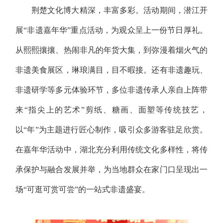
荆楚文化博大精深，丰富多彩。活动期间，潜江开
展“非遗嘉年华”重点活动，为观众呈上一份节日厚礼。
从熙熙攘攘、热闹非凡的年货大集，到弥漫着烟火气的
非遗美食展区，琳琅满目，目不暇接。还有非遗趣玩、
非遗研学等多元体验环节，多位非遗传承人亲自上阵带
来“指尖上的艺术”剪纸、糖画、面塑等传统技艺，
以“年”为主题进行匠心制作，吸引众多游客驻足欣赏。
在嘉年华活动中，湖北充分利用传统文化多样性，将传
承保护与融合发展并举，为当地群众在家门口呈现出一
场“可逛可赏可尝”的一站式非遗盛宴。