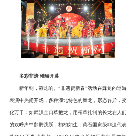
多彩非遗 璀璨开幕
新年到，鞭炮响。“非遗贺新春”活动在舞龙的巡游
表演中热闹开场，多种湖北特色的舞龙，形态各异，变
化万千：如武汉金口草把龙，用稻草扎制的长龙在人们
的欢呼声中翻腾跳跃，栩栩如生；黄石国家级非遗代表