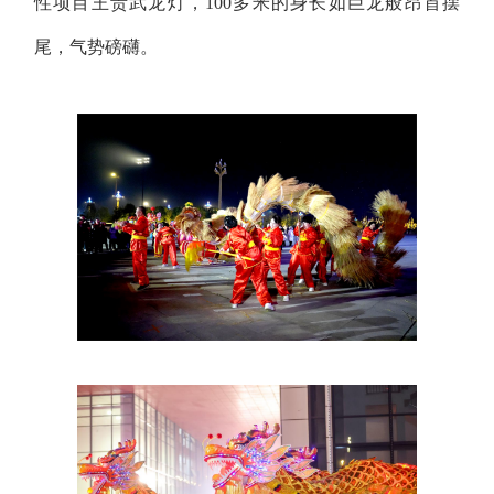
性项目王贵武龙灯，100多米的身长如巨龙般昂首摆
尾，气势磅礴。