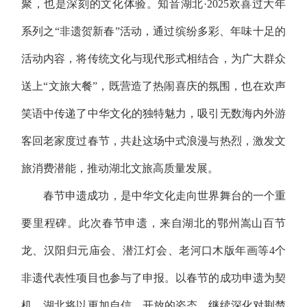
聚，也是深刻的文化体验。知音湖北·2025欢喜过大年
系列之“非遗贺新春”活动，通过缤纷多彩、年味十足的
活动内容，将传统文化与现代形式相结合，为广大群众
送上“文旅大餐”，既营造了热闹喜庆的氛围，也在欢声
笑语中传递了中华文化的独特魅力，吸引无数海内外游
客回老家度过春节，共赴这场中式浪漫与热烈，激发文
旅消费潜能，推动湖北文旅高质量发展。
春节申遗成功，是中华文化走向世界舞台的一个重
要里程碑。此次春节申遗，来自湖北的鄂州嵩山百节
龙、汉阳归元庙会、潜江灯会、老河口木版年画等4个
非遗代表性项目也参与了申报。以春节的成功申遗为契
机，湖北将以更加自信、开放的姿态，继续深化对荆楚