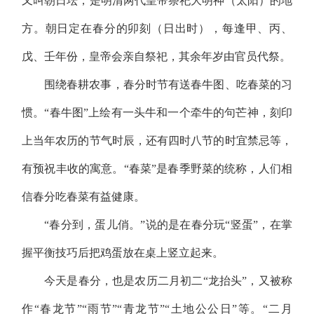
又叫朝日坛，是明清两代皇帝祭祀大明神（太阳）的地
方。朝日定在春分的卯刻（日出时），每逢甲、丙、
戊、壬年份，皇帝会亲自祭祀，其余年岁由官员代祭。
围绕春耕农事，春分时节有送春牛图、吃春菜的习
惯。
“春牛图”上绘有一头牛和一个牵牛的句芒神，刻印
上当年农历的节气时辰，还有四时八节的时宜禁忌等，
有预祝丰收的寓意。“春菜”是春季野菜的统称，人们相
信春分吃春菜有益健康。
“春分到，蛋儿俏。”说的是在春分玩“竖蛋”，在掌
握平衡技巧后把鸡蛋放在桌上竖立起来。
今天是春分，也是农历二月初二
“龙抬头”，又被称
作“春龙节”“雨节”“青龙节”“土地公公日”等。“二月