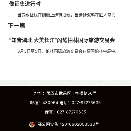
像征集进行时
当苏绣丝线在绸缎上婉转成纹，当紫砂泥料在匠人掌心凝
练成器，当侗族大歌的和声在山谷间层层回荡——这些穿越千
下一篇
年的技艺与记忆，既是民族的根脉，也是时间的礼物。...
“知音湖北 大美长江”闪耀柏林国际旅游交易会
3月3日至5日，柏林国际旅游交易会在德国柏林会展中心
举办。恰逢六十周年纪念，这一全球领先的B2B旅游交易展迎
来160多个国家和地区的近6000家展商，全球旅游业的目...
地址：武汉市武昌区丁字桥路56号
邮编：430064 电话：027-87276635
传真：027-87276635
鄂公网安备 42010602003533号