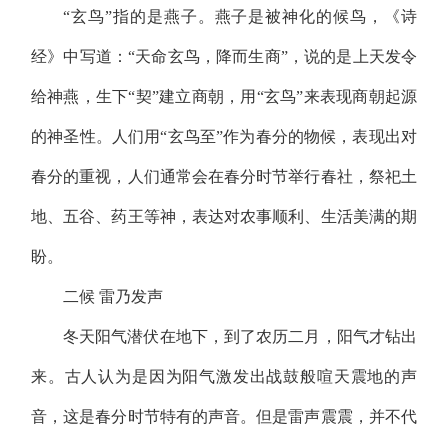
“玄鸟”指的是燕子。燕子是被神化的候鸟，《诗
经》中写道：“天命玄鸟，降而生商”，说的是上天发令
给神燕，生下“契”建立商朝，用“玄鸟”来表现商朝起源
的神圣性。人们用“玄鸟至”作为春分的物候，表现出对
春分的重视，人们通常会在春分时节举行春社，祭祀土
地、五谷、药王等神，表达对农事顺利、生活美满的期
盼。
二候
雷乃发声
冬天阳气潜伏在地下，到了农历二月，阳气才钻出
来。古人认为是因为阳气激发出战鼓般喧天震地的声
音，这是春分时节特有的声音。但是雷声震震，并不代