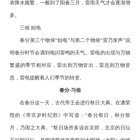
表降水频繁，一般到了阳春三月，雷雨天气才会逐渐增
多。
三候
始电
春分第三个物候
“始电”与第二个物候“雷乃发声”说
明春分时节会遇到电闪雷鸣的天气。雷电的出现与万物
繁盛的季节相对应，雷出则万物皆出，雷息则万物皆
息，雷电提醒着人们季节的转变。
春分
·习俗
在春分这一天，古代帝王会进行祭日大典。在潘荣
陛的《帝京岁时纪胜》中写道：
“春分祭日，秋分祭
月，乃国之大典。”祭日场所多设在京郊，北京的日坛