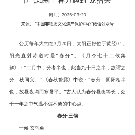
节气知新丨春分遇到“龙抬头”
时间：2026-03-20
来源： “中国非物质文化遗产保护中心”微信公众号
公历每年大约在
3
月
20
日，太阳正好位于黄经
0
°，
阳光直射赤道时是“春分”。《月令七十二候集
解》：“二月中，分者半也，此当九十日之半，故谓之
分。秋同义。” 《春秋繁露》中说：“春分，阴阳相半
也，故昼夜均而寒暑平。”古人认为春分昼夜等长，处
于一年之中气温不偏不倚的中心点。
春分
·三候
一候
玄鸟至