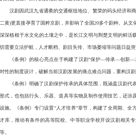
汉剧因武汉九省通衢的交通枢纽地位、繁荣的码头经济和商
二黄)更直接孕育了国粹京剧，并影响了全国20多个剧种。从
深深植根于水文化的土壤之中，是长江文明与荆楚文明的鲜活
切需要立法护航，人才断档、剧目失传、市场萎缩等问题日益突
《条例》的核心亮点在于构建了汉剧“保护—传承—创新—
对性的制度设计，破解当前汉剧发展的痛点难点问题，重构汉剧
《条例》明确了汉剧保护传承的具体范围，既涵盖汉剧代
形式，也包括行头、乐器、道具等实物及制作使用技艺，还涉
设施。《条例》专门设置“人才培养”章节，构建了全周期、全
才库，推动有条件的高等院校、中等职业学校开设汉剧相关专
等。