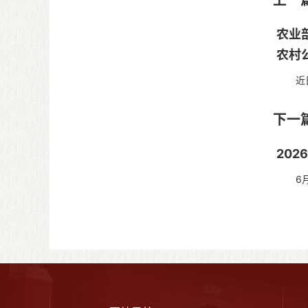
上一
农业
农村
近日，
度全国
下一
20
6月1
长饶权