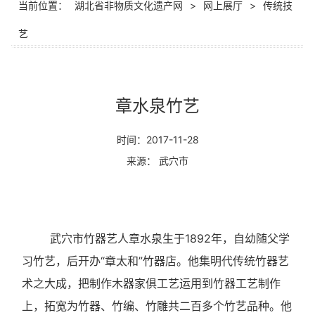
当前位置：
湖北省非物质文化遗产网
>
网上展厅
>
传统技
艺
章水泉竹艺
时间：2017-11-28
来源： 武穴市
武穴市竹器艺人章水泉生于
1892
年，自幼随父学
习竹艺，后开办“章太和”竹器店。他集明代传统竹器艺
术之大成，把制作木器家俱工艺运用到竹器工艺制作
上，拓宽为竹器、竹编、竹雕共二百多个竹艺品种。他