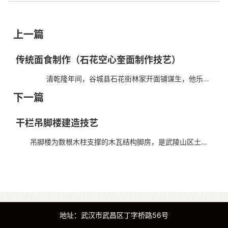
上一篇
传统面食制作（石花空心奎面制作技艺）
清乾隆年间，谷城县石花街林家开面铺谋生，他乐善
好施，天上奎星神仙点拨其“人要忠心，面要空心”，于是做出
下一篇
细圆如丝的空心面。为纪念奎星点化，便把空心面...
干栏吊脚楼建造技艺
吊脚楼为数根木柱支撑的木瓦结构脚房，是武陵山区土家
族人民十分喜爱的传统民居，俗称“干栏”、“阁栏”、“干阑”等，
建筑学上称为“栅栏式”结构。咸丰土家族民...
地址：武汉市武昌区丁字桥路56号