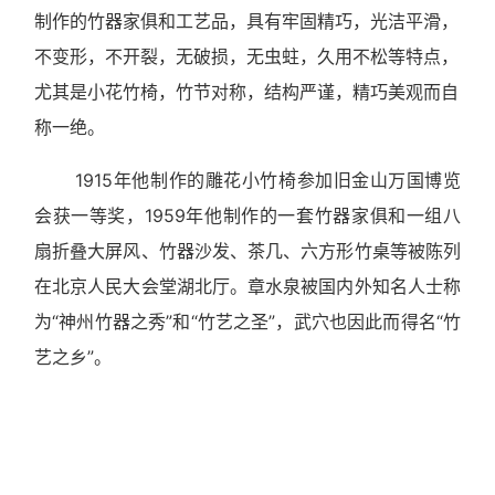
制作的竹器家俱和工艺品，具有牢固精巧，光洁平滑，
不变形，不开裂，无破损，无虫蛀，久用不松等特点，
尤其是小花竹椅，竹节对称，结构严谨，精巧美观而自
称一绝。
1915年他制作的雕花小竹椅参加旧金山万国博览
会获一等奖，
1959
年他制作的一套竹器家俱和一组八
扇折叠大屏风、竹器沙发、茶几、六方形竹桌等被陈列
在北京人民大会堂湖北厅。章水泉被国内外知名人士称
为“神州竹器之秀”和“竹艺之圣”，武穴也因此而得名“竹
艺之乡”。