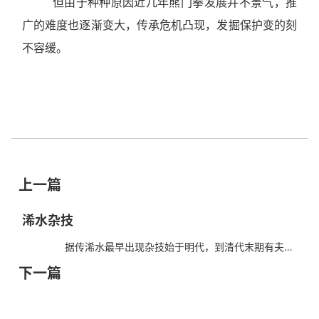
但由于种种原因近几年熊门拳发展并不景气，推
广的难度也逐渐变大，传承危机凸现，发掘保护变的刻
不容缓。
上一篇
浠水杂技
据传浠水最早出现杂技始于明代，到清代末期有夫妻
组建的杂耍班在浠水十分活跃，其“蹬技”、“滑稽”、“耍坛
下一篇
子”、“吊子”和“爬竿”等都达到了较高水平。...