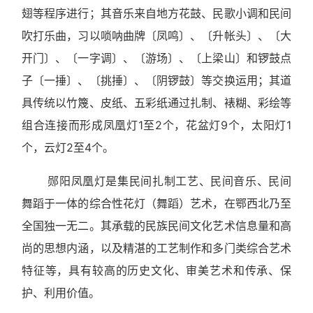
翅等程序进行；其音乐来自地方花鼓、民歌小调和民间
吹打乐曲，习以唢呐曲牌〔凤鸣〕、〔升帐头〕、〔大
开门〕、〔一字调〕、〔游场〕、〔上梁山〕和锣鼓点
子〔一捶〕、〔挑捶〕、〔阴锣鼓〕等交换运用；其道
具传统以竹篾、皮纸、五彩纸通过扎制、裱糊、彩绘等
组合连接而形成凤凰灯1至2个，花盆灯9个，太阳灯1
个，云灯2至4个。
郧阳凤凰灯是集民间扎制工艺、民间音乐、民间
舞蹈于一体的综合性花灯（舞蹈）艺术，在鄂西北乃至
全国独一无二。其承载的民族民间文化艺术信息量和高
尚的思想内涵，以及精湛的工艺制作和多门类综合艺术
特征等，具有较高的历史文化、审美艺术和传承、保
护、利用价值。