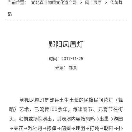
当前位置：
湖北省非物质文化遗产网
>
网上展厅
>
传统舞
蹈
郧阳凤凰灯
时间：2017-11-25
来源： 郧县
郧阳凤凰灯是郧县土生土长的民族民间花灯（舞
蹈）艺术，已流传100余年。每逢春节、元宵节在街
头、宅前或场院演出，其表演内容按凤鸣→出巢→游园
→寻花→戏牡丹→擦痒→鹐翅→理羽→打盹→朝阳→扑