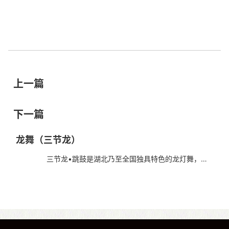
上一篇
下一篇
龙舞（三节龙）
三节龙•跳鼓是湖北乃至全国独具特色的龙灯舞，流
传于云梦城东15华里的伍洛寺镇一带，由当地人民世代相传的
古老祭祀舞蹈演变而来，至今也有一千多年的历史。...