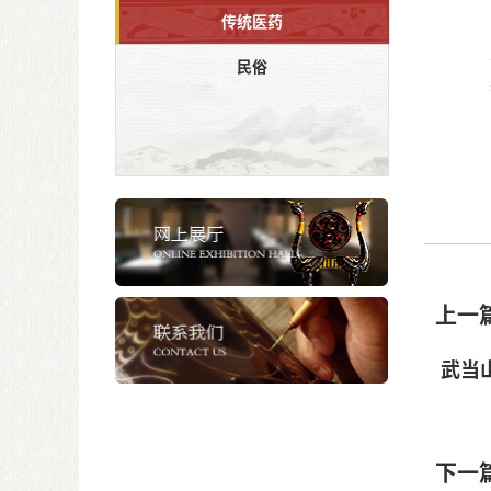
传统医药
民俗
上一
武当
武当山
葛洪、
下一