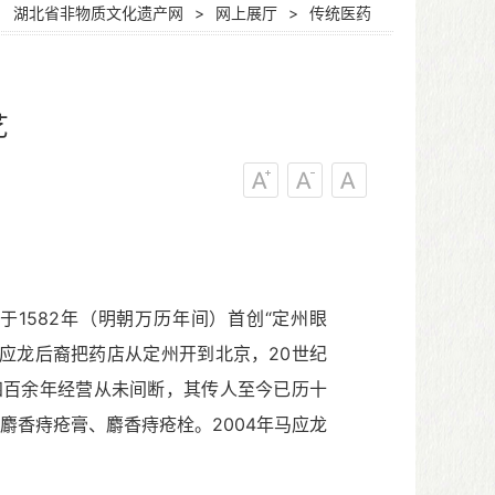
：
湖北省非物质文化遗产网
>
网上展厅
>
传统医药
艺
氏于
1582
年（明朝万历年间）首创“定州眼
马应龙后裔把药店从定州开到北京，
20
世纪
四百余年经营从未间断，其传人至今已历十
麝香痔疮膏、麝香痔疮栓。
2004
年马应龙