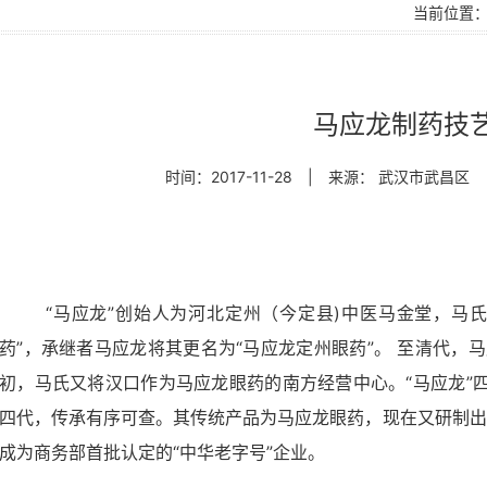
当前位置
马应龙制药技
时间：2017-11-28
|
来源： 武汉市武昌区
“马应龙”创始人为河北定州（今定县
)
中医马金堂，马
药”，承继者马应龙将其更名为“马应龙定州眼药”。 至清代，
初，马氏又将汉口作为马应龙眼药的南方经营中心。“马应龙”
四代，传承有序可查。其传统产品为马应龙眼药，现在又研制出
成为商务部首批认定的“中华老字号”企业。