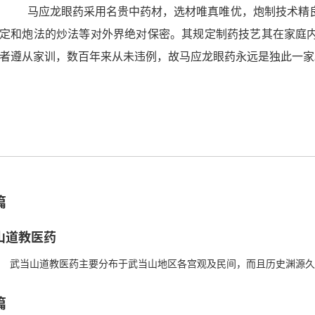
马应龙眼药采用名贵中药材，选材唯真唯优，炮制技术精良
定和炮法的炒法等对外界绝对保密。其规定制药技艺其在家庭
者遵从家训，数百年来从未违例，故马应龙眼药永远是独此一家
篇
山道教医药
道教医药主要分布于武当山地区各宫观及民间，而且历史渊源久远
齐梁陶弘景至唐末五代以后，道教...
篇