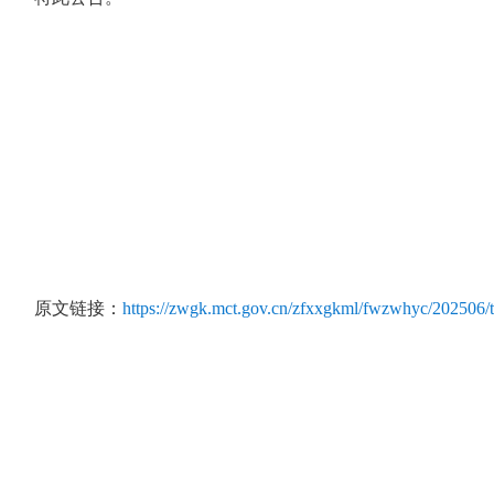
原文链接：
https://zwgk.mct.gov.cn/zfxxgkml/fwzwhyc/202506