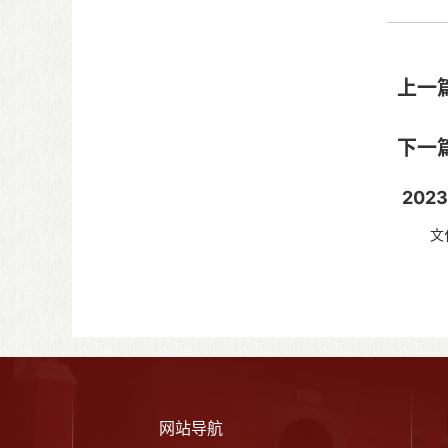
上一
下一
20
文化和
各省、
网站导航