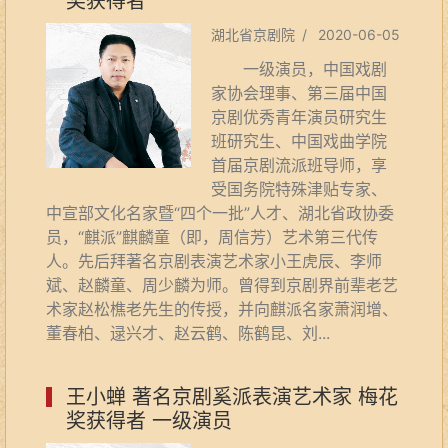
奖获得者
湖北省京剧院 / 2020-06-05
一级演员，中国戏剧
家协会理事、第三届中国
京剧优秀青年演员研究生
班研究生、中国戏曲学院
首届京剧流派班导师，享
受国务院特殊津贴专家、
中宣部文化名家暨“四个一批”人才、湖北省政协委
员，“麒派”麒麟童（即，周信芳）艺术第三代传
人。先后拜著名京剧表演艺术家小王虎辰、李师
斌、赵麟童、周少麟为师。曾得到京剧界前辈老艺
术家赵松樵老先生的传授，并向麒派名家萧润增、
董春柏、逯兴才、赵云鹤、陈鹤昆、刘...
王小蝉 著名京剧奚派表演艺术家 梅花
奖获得者 一级演员