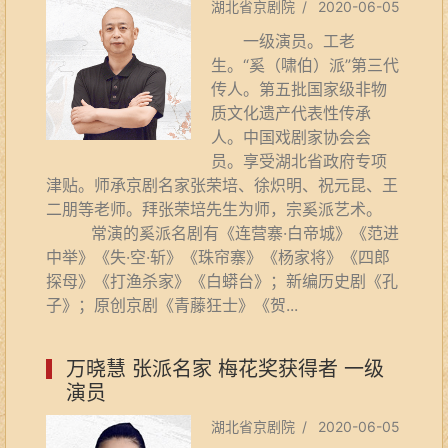
湖北省京剧院 / 2020-06-05
一级演员。工老
生。“奚（啸伯）派”第三代
传人。第五批国家级非物
质文化遗产代表性传承
人。中国戏剧家协会会
员。享受湖北省政府专项
津贴。师承京剧名家张荣培、徐炽明、祝元昆、王
二朋等老师。拜张荣培先生为师，宗奚派艺术。
常演的奚派名剧有《连营寨·白帝城》《范进
中举》《失·空·斩》《珠帘寨》《杨家将》《四郎
探母》《打渔杀家》《白蟒台》；新编历史剧《孔
子》；原创京剧《青藤狂士》《贺...
万晓慧 张派名家 梅花奖获得者 一级
演员
湖北省京剧院 / 2020-06-05