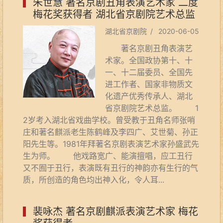
朱世慧 著名京剧丑角表演艺术家 二度
梅花奖获得者 湖北省京剧院艺术总监
湖北省京剧院 / 2020-06-05
著名京剧丑角表演艺
术家。全国政协第十、十
一、十二届委员、全国先
进工作者、国家非物质文
化遗产优秀传承人、湖北
省京剧院艺术总监。 1
2岁考入湖北省戏曲学校。曾受教于丑角名师张哨
庄和著名麒派老生陈鹤峰及李四广、艾世菊、孙正
阳先生等。1981年拜著名京剧表演艺术家孙盛武先
生为师。 他戏路宽广、能演擅唱，应工丑行
又不囿于丑行，表演既有丑行的神韵亦有生行的气
质，所创造的角色均出神入化，令人耳...
裴咏杰 著名京剧麒派表演艺术家 梅花