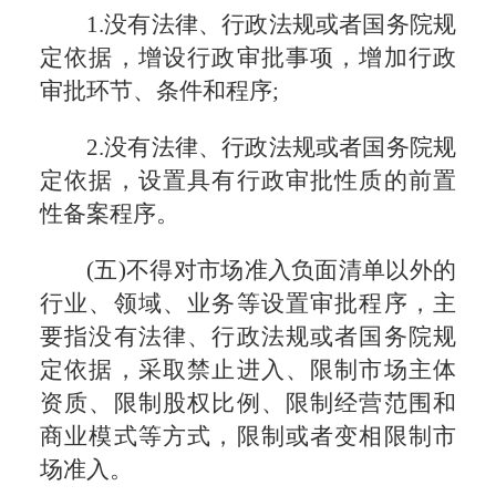
1.没有法律、行政法规或者国务院规
定依据，增设行政审批事项，增加行政
审批环节、条件和程序;
2.没有法律、行政法规或者国务院规
定依据，设置具有行政审批性质的前置
性备案程序。
(五)不得对市场准入负面清单以外的
行业、领域、业务等设置审批程序，主
要指没有法律、行政法规或者国务院规
定依据，采取禁止进入、限制市场主体
资质、限制股权比例、限制经营范围和
商业模式等方式，限制或者变相限制市
场准入。