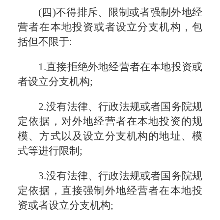
(四)不得排斥、限制或者强制外地经
营者在本地投资或者设立分支机构，包
括但不限于:
1.直接拒绝外地经营者在本地投资或
者设立分支机构;
2.没有法律、行政法规或者国务院规
定依据，对外地经营者在本地投资的规
模、方式以及设立分支机构的地址、模
式等进行限制;
3.没有法律、行政法规或者国务院规
定依据，直接强制外地经营者在本地投
资或者设立分支机构;