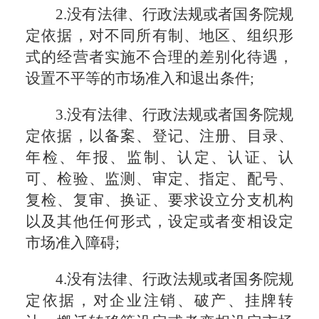
2.没有法律、行政法规或者国务院规
定依据，对不同所有制、地区、组织形
式的经营者实施不合理的差别化待遇，
设置不平等的市场准入和退出条件;
3.没有法律、行政法规或者国务院规
定依据，以备案、登记、注册、目录、
年检、年报、监制、认定、认证、认
可、检验、监测、审定、指定、配号、
复检、复审、换证、要求设立分支机构
以及其他任何形式，设定或者变相设定
市场准入障碍;
4.没有法律、行政法规或者国务院规
定依据，对企业注销、破产、挂牌转