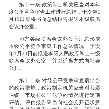
第十一条 政策制定机关应当对本年
度公平竞争审查工作进行总结，于次年1
月15日前将书面总结报告报送本级联席
会议办公室。
地方各级联席会议办公室汇总形成
本级公平竞争审查工作总体情况，于次
年1月20日前报送本级人民政府和上一级
联席会议办公室，并以适当方式向社会
公开。
第十二条 对经公平竞争审查后出台
的政策措施，政策制定机关应当对其影
响统一市场和公平竞争的情况进行定期
评估。评估报告应当向社会公开征求意