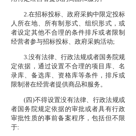
2.在招标投标、政府采购中限定投标
人所在地、所有制形式、组织形式，或
者设定其他不合理的条件排斥或者限制
经营者参与招标投标、政府采购活动;
3.没有法律、行政法规或者国务院规
定依据，通过设置不合理的项目库、名
录库、备选库、资格库等条件，排斥或
限制潜在经营者提供商品和服务。
(四)不得设置没有法律、行政法规或
者国务院规定依据的审批或者具有行政
审批性质的事前备案程序，包括但不限
于: