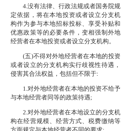
4.没有法律、行政法规或者国务院规
定依据，将在本地投资或者设立分支机
构作为参与本地招标投标、享受补贴和
优惠政策等的必要条件，变相强制外地
经营者在本地投资或者设立分支机构。
(五)不得对外地经营者在本地的投资
或者设立的分支机构实行歧视性待遇，
侵害其合法权益，包括但不限于:
1.对外地经营者在本地的投资不给予
与本地经营者同等的政策待遇;
2.对外地经营者在本地设立的分支机
构在经营规模、经营方式、税费缴纳等
方面规定与本地经营者不同的要求;