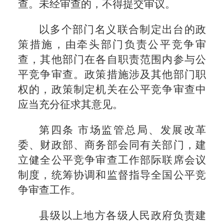
查。未经审查的，不得提交审议。
以多个部门名义联合制定出台的政
策措施，由牵头部门负责公平竞争审
查，其他部门在各自职责范围内参与公
平竞争审查。政策措施涉及其他部门职
权的，政策制定机关在公平竞争审查中
应当充分征求其意见。
第四条 市场监管总局、发展改革
委、财政部、商务部会同有关部门，建
立健全公平竞争审查工作部际联席会议
制度，统筹协调和监督指导全国公平竞
争审查工作。
县级以上地方各级人民政府负责建