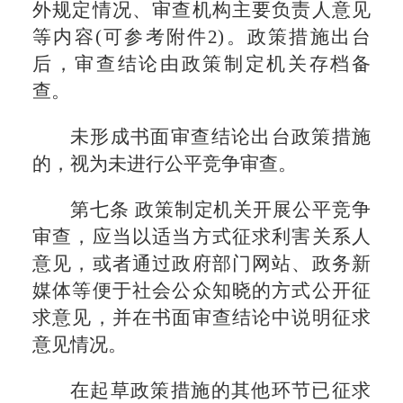
外规定情况、审查机构主要负责人意见
等内容(可参考附件2)。政策措施出台
后，审查结论由政策制定机关存档备
查。
未形成书面审查结论出台政策措施
的，视为未进行公平竞争审查。
第七条 政策制定机关开展公平竞争
审查，应当以适当方式征求利害关系人
意见，或者通过政府部门网站、政务新
媒体等便于社会公众知晓的方式公开征
求意见，并在书面审查结论中说明征求
意见情况。
在起草政策措施的其他环节已征求