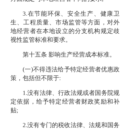
3.在节能环保、安全生产、健康卫
生、工程质量、市场监管等方面，对外
地经营者在本地设立的分支机构规定歧
视性监管标准和要求。
第十五条 影响生产经营成本标准。
(一)不得违法给予特定经营者优惠政
策，包括但不限于:
1.没有法律、行政法规或者国务院规
定依据，给予特定经营者财政奖励和补
贴;
2.没有专门的税收法律、法规和国务