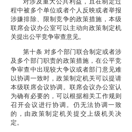
对涉及重大公共利益，且在制定过
程中被多个单位或者个人反映或者举报
涉嫌排除、限制竞争的政策措施，本级
联席会议办公室可以主动向政策制定机
关提出公平竞争审查意见。
第十条 对多个部门联合制定或者涉
及多个部门职责的政策措施，在公平竞
争审查中出现较大争议或者部门意见难
以协调一致时，政策制定机关可以提请
本级联席会议协调。联席会议办公室认
为确有必要的，可以根据相关工作规则
召开会议进行协调。仍无法协调一致
的，由政策制定机关提交上级机关决
定。