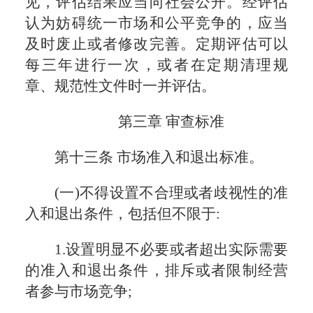
见，评估结果应当向社会公开。经评估
认为妨碍统一市场和公平竞争的，应当
及时废止或者修改完善。定期评估可以
每三年进行一次，或者在定期清理规
章、规范性文件时一并评估。
第三章 审查标准
第十三条 市场准入和退出标准。
(一)不得设置不合理或者歧视性的准
入和退出条件，包括但不限于:
1.设置明显不必要或者超出实际需要
的准入和退出条件，排斥或者限制经营
者参与市场竞争;