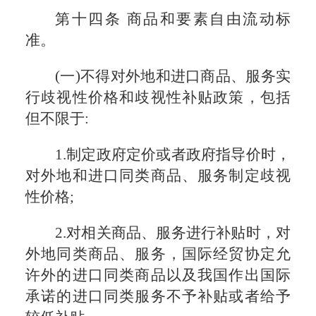
第十四条 商品和要素自由流动标
准。
(一)不得对外地和进口商品、服务实
行歧视性价格和歧视性补贴政策，包括
但不限于:
1.制定政府定价或者政府指导价时，
对外地和进口同类商品、服务制定歧视
性价格;
2.对相关商品、服务进行补贴时，对
外地同类商品、服务，国际经贸协定允
许外的进口同类商品以及我国作出国际
承诺的进口同类服务不予补贴或者给予