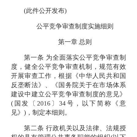
(此件公开发布)
公平竞争审查制度实施细则
第一章 总则
第一条 为全面落实公平竞争审查制
度，健全公平竞争审查机制，规范有效
开展审查工作，根据《中华人民共和国
反垄断法》、《国务院关于在市场体系
建设中建立公平竞争审查制度的意见》
(国发〔2016〕34号，以下简称《意
见》)，制定本细则。
第二条 行政机关以及法律、法规授