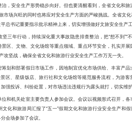
整治
，安全生产
形势
稳步
向好
。
但也要清醒看到，全
省文化和旅
文旅市场兴旺的同时也将应对安全生产方面的严峻挑战。全省文化
近平总书记重要指示批示精神上来，切实增强做好文旅安全生产
攻坚三年行动，
持续深化重大事故隐患排查整治，把
“想不到”
游景区、文物、文化场馆等重点领域、重点环节安全，扎实开展
产攻坚战，确保全省文化和旅游行业安全生产工作万无一失。
密筹划
和
部署假日市场工作，因
地制宜优化市场供给、丰富产品
游景区、星级饭店、旅行社和文化场馆等规范服务流程，为游客
，加强投诉、纠纷处置，对市场违法违规行为露头就打，切实维
单位和机关处室主要负责人参加会议。会议以视频形式召开，各
州文化和旅游局汇报了
“五一”假期文化和旅游行业安全生产和
各分会场参加了会议。