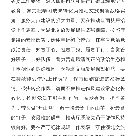
省委工作要求，深入抓好树立和践行正确政绩观学习
教育，努力把学习成果转化为推动文旅创新战略实
施、服务支点建设的强大力量。要在推动全面从严治
党上作表率，为湖北文旅发展提供坚强保障。按照厅
党组的安排部署，始终牢记初心使命，扛牢管党治党
政治责任，知责于心、担责于身、履责于行，自觉管
好班子、带好队伍，着力营造风清气正的政治生态和
干事创业的良好氛围，为湖北文旅发展保驾护航。要
在持续转变作风上作表率，保持砥砺奋进的昂扬激
情。带头转变作风，锲而不舍推进作风建设常态化长
效化，推动党员干部主动作为、奋发有为、担当善
为，带头做“开山斧”，敢于接最烫手的山芋、碰最硬
的钉子、攻最难的碉堡，推动厅系统党员干部作风持
续向好。要在严守纪律规矩上作表率，守住湖北文旅