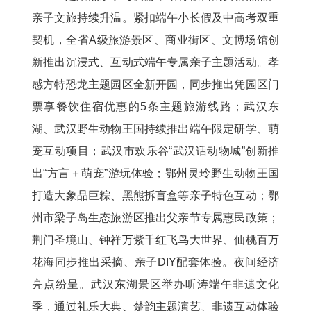
亲子文旅持续升温。紧扣端午小长假及中高考双重
契机，全省A级旅游景区、商业街区、文博场馆创
新推出沉浸式、互动式端午专属亲子主题活动。孝
感方特恐龙主题园区全新开园，同步推出凭园区门
票享餐饮住宿优惠的5条主题旅游线路；武汉东
湖、武汉野生动物王国持续推出端午限定研学、萌
宠互动项目；武汉市欢乐谷“武汉话动物城”创新推
出“方言＋萌宠”游玩体验；鄂州灵玲野生动物王国
打造大象品巨粽、黑熊拆盲盒等亲子特色互动；鄂
州市梁子岛生态旅游区推出父亲节专属惠民政策；
荆门圣境山、钟祥万紫千红飞鸟大世界、仙桃百万
花海同步推出采摘、亲子DIY配套体验。夜间经济
亮点纷呈。武汉东湖景区举办听涛端午非遗文化
季，通过礼乐大典、楚韵主题演艺、非遗互动体验