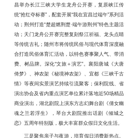
昌举办长江三峡大学生龙舟公开赛，复原峡江传
统“抢红夺标赛”，配套开展“我在宜昌过端午”系列活
动；荆州打造“楚超燃荆楚·端午游荆州”特色主题活
动；天门龙舟公开赛完整复刻祭江祈福、龙头点睛
等传统古礼；随州市将传统民俗与现代体育深度融
合打造民俗体育汇活动，以特色赛事聚人气、带消
费、树品牌。深化“文旅＋演艺”。襄阳唐城《大唐
倚梦》、神农架《秘境神农架》、宜都《三峡千古
情》等夜间实景演艺持续引流聚客；保利院线、省
演出协会及省内重点演艺单位累计落地近50场精品
商业演出，湖北剧院上演东方志幻舞台剧《倩女幽
魂之兰若浮生》，琴台大剧院推出话剧《倾城之
恋》五周年特别版，极大丰富群众假日文化生活。
三是聚焦亲子与夜游，培育假日消费新热点。