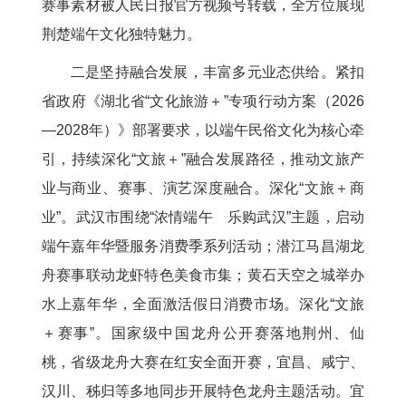
赛事素材被人民日报官方视频号转载，全方位展现
荆楚端午文化独特魅力。
二是坚持融合发展，丰富多元业态供给。紧扣
省政府《湖北省“文化旅游＋”专项行动方案（2026
—2028年）》部署要求，以端午民俗文化为核心牵
引，持续深化“文旅＋”融合发展路径，推动文旅产
业与商业、赛事、演艺深度融合。深化“文旅＋商
业”。武汉市围绕“浓情端午 乐购武汉”主题，启动
端午嘉年华暨服务消费季系列活动；潜江马昌湖龙
舟赛事联动龙虾特色美食市集；黄石天空之城举办
水上嘉年华，全面激活假日消费市场。深化“文旅
＋赛事”。国家级中国龙舟公开赛落地荆州、仙
桃，省级龙舟大赛在红安全面开赛，宜昌、咸宁、
汉川、秭归等多地同步开展特色龙舟主题活动。宜