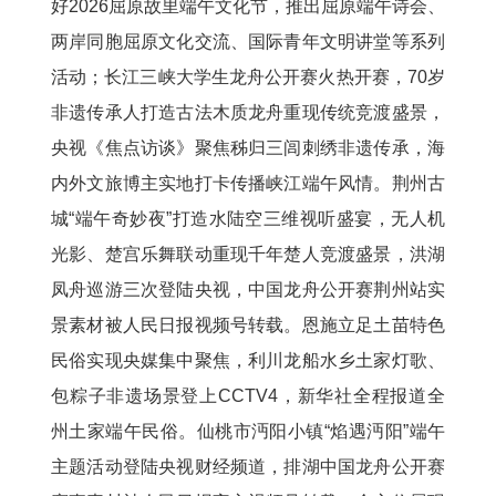
好2026屈原故里端午文化节，推出屈原端午诗会、
两岸同胞屈原文化交流、国际青年文明讲堂等系列
活动；长江三峡大学生龙舟公开赛火热开赛，70岁
非遗传承人打造古法木质龙舟重现传统竞渡盛景，
央视《焦点访谈》聚焦秭归三闾刺绣非遗传承，海
内外文旅博主实地打卡传播峡江端午风情。荆州古
城“端午奇妙夜”打造水陆空三维视听盛宴，无人机
光影、楚宫乐舞联动重现千年楚人竞渡盛景，洪湖
凤舟巡游三次登陆央视，中国龙舟公开赛荆州站实
景素材被人民日报视频号转载。恩施立足土苗特色
民俗实现央媒集中聚焦，利川龙船水乡土家灯歌、
包粽子非遗场景登上CCTV4，新华社全程报道全
州土家端午民俗。仙桃市沔阳小镇“焰遇沔阳”端午
主题活动登陆央视财经频道，排湖中国龙舟公开赛