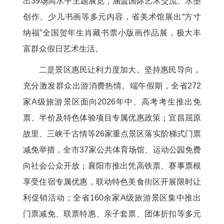
出39场高水平主题展览，涵盖国际艺术交流、水墨
创作、少儿书画等多元内容，省美术馆展出“方寸
纳福”全国贺年生肖藏书票小版画作品展，极大丰
富群众假日艺术生活。
二是景区惠民让利力度加大。坚持惠民导向，
充分激发群众出游消费热情。端午假期，全省272
家A级旅游景区面向2026年中、高考考生推出免
票、半价及特色体验项目专属优惠政策；宜昌屈原
故里、三峡千古情等26家重点景区落实阶梯式门票
减免举措，全市37家公共体育场馆、运动公园免费
向社会公众开放；襄阳市推出凭高铁票、赛事票根
享受住宿专属优惠，联动特色美食街区开展限时让
利促销活动；全省160余家A级旅游景区集中推出
门票减免、联票特惠、亲子套票、团体折扣等多元