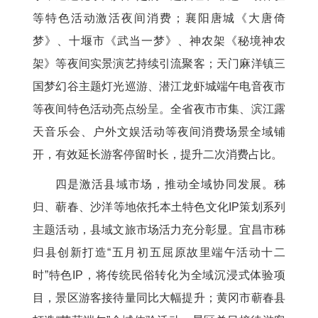
等特色活动激活夜间消费；襄阳唐城《大唐倚
梦》、十堰市《武当一梦》、神农架《秘境神农
架》等夜间实景演艺持续引流聚客；天门麻洋镇三
国梦幻谷主题灯光巡游、潜江龙虾城端午电音夜市
等夜间特色活动亮点纷呈。全省夜市市集、滨江露
天音乐会、户外文娱活动等夜间消费场景全域铺
开，有效延长游客停留时长，提升二次消费占比。
四是激活县域市场，推动全域协同发展。秭
归、蕲春、沙洋等地依托本土特色文化IP策划系列
主题活动，县域文旅市场活力充分彰显。宜昌市秭
归县创新打造“五月初五屈原故里端午活动十二
时”特色IP，将传统民俗转化为全域沉浸式体验项
目，景区游客接待量同比大幅提升；黄冈市蕲春县