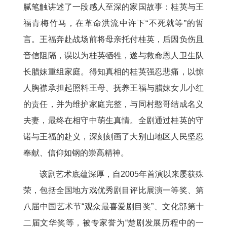
腻笔触讲述了一段感人至深的家国故事：桂英与王
福青梅竹马，在革命洪流中许下“不死就等”的誓
言。王福奔赴战场前将母亲托付桂英，后因负伤且
音信阻隔，误以为桂英牺牲，遂与救命恩人卫生队
长腊妹重组家庭。得知真相的桂英强忍悲痛，以惊
人胸襟承担起照料王母、抚养王福与腊妹女儿小红
的责任，并为维护家庭完整，与同村憨哥结成名义
夫妻，最终在相守中萌生真情。全剧通过桂英的守
诺与王福的赴义，深刻刻画了大别山地区人民坚忍
奉献、信仰如钢的崇高精神。
该剧艺术底蕴深厚，自2005年首演以来屡获殊
荣，包括全国地方戏优秀剧目评比展演一等奖、第
八届中国艺术节“观众最喜爱剧目奖”、文化部第十
二届文华奖等，被专家誉为“楚剧发展历程中的一