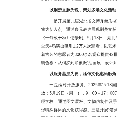
以荆楚文脉为魂，策划多场文化活动
一是开展第九届湖北省文博系统“讲好
物为切入点，通过多元表达展现荆楚文脉
《一剑载千秋》情景剧。5月18日，湖
全天4场演出吸引1.2万人次观看，以艺
着古装的志愿者为3000余名观众提供4
调色板：从柯罗到印象派”油画展，设计
以服务基层为要，延伸文化惠民触角
一是延时开放服务。2025年“5·1
放；5月19日（周一），9：00－17
哑学校，通过图文展板、文物仿制件及手
强特殊群体的文化获得感。三是开展“楚藏