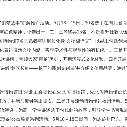
荆楚故事”讲解推介活动。5月13－15日，30名选手在湖北
与红色精神，评选出一、二、三等奖共15名，不断提升社教队
北省博物馆9名志愿者与讲解员化身“文物翻译官”，以越王勾践剑
术化表达激活文物内涵，实现学术性与观赏性的有机统一。三是开
2批次讲解，带领大家“穿越”历史，开启沉浸式文化体验。四是开
师讲解“剑气长虹——越王勾践剑文创展”并介绍文创新品等，通
8国际博物馆日”湖北主会场设在湖北省博物馆，湖北省博物馆延长开
：00开放，并增加编钟演出场次。二是开展流动博物馆进校园活动。
语翻译，为高一学生讲述越王勾践剑的故事，引导学生书写观展
惠鉴”公益鉴定系列活动。5月10－18日期间，为恩施州巴东、