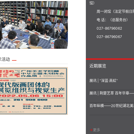
馆）
周一闭馆（法定节假日
电 话：（总服务台）
027-86796062
027-86796067
术活动
近期展览
展讯 | “深蓝·高虹”
更多