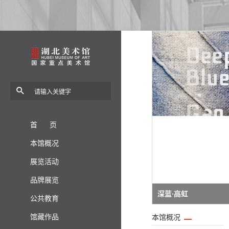
首 页
本馆概况
展览活动
品牌展览
深蓝·高虹
公共教育
馆藏作品
本馆概况