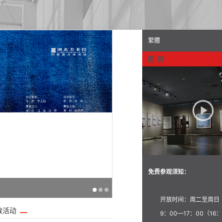
繁體
视 频
免费参观须知：
开放时间：周二至周日
教活动
9：00—17：00（16：