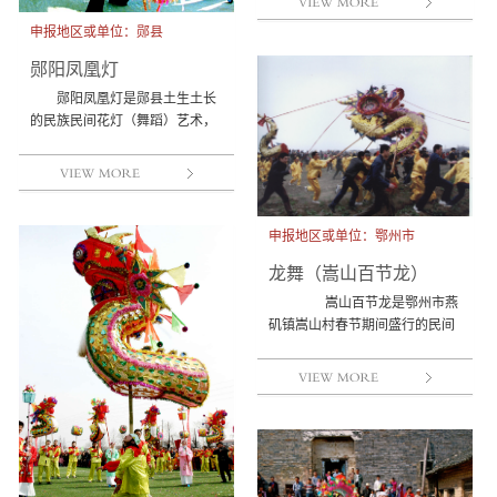
申报地区或单位：郧县
郧阳凤凰灯
郧阳凤凰灯是郧县土生土长
的民族民间花灯（舞蹈）艺术，
已流传100余年。每逢春节、元
宵节在街头、宅前或场院演...
申报地区或单位：鄂州市
龙舞（嵩山百节龙）
嵩山百节龙是鄂州市燕
矶镇嵩山村春节期间盛行的民间
传统大型龙灯祭游舞蹈活动，集
民间舞蹈、岁时节令、民...