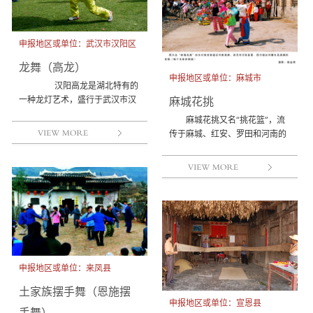
申报地区或单位：武汉市汉阳区
龙舞（高龙）
申报地区或单位：麻城市
汉阳高龙是湖北特有的
麻城花挑
一种龙灯艺术，盛行于武汉市汉
阳区的江堤乡、永丰乡及蔡甸区
麻城花挑又名“挑花篮”，流
部分地区。它起源于唐代...
传于麻城、红安、罗田和河南的
光山、新县以及安徽的六安等
地。通常是喜庆节日在街头...
申报地区或单位：来凤县
土家族摆手舞（恩施摆
申报地区或单位：宣恩县
手舞）