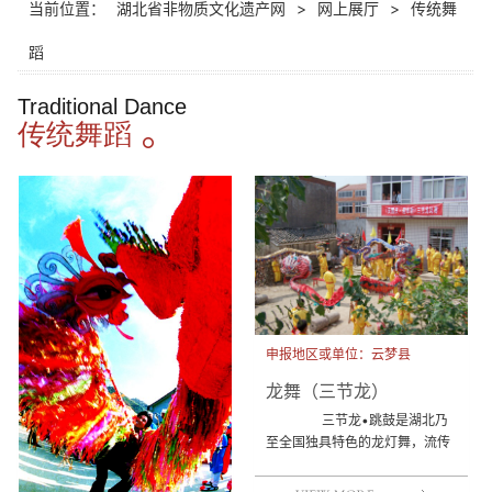
当前位置：
湖北省非物质文化遗产网
>
网上展厅
>
传统舞
蹈
Traditional Dance
传统舞蹈
申报地区或单位：云梦县
龙舞（三节龙）
三节龙•跳鼓是湖北乃
至全国独具特色的龙灯舞，流传
于云梦城东15华里的伍洛寺镇一
带，由当地人民世代相传...