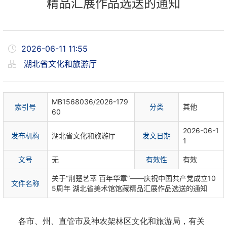
精品汇展作品选送的通知
2026-06-11 11:55
湖北省文化和旅游厅
MB1568036/2026-179
索
引
号
分
类
其他
60
2026-06-1
发布机构
湖北省文化和旅游厅
发文日期
1
文
号
无
有
效
性
有效
关于“荆楚艺萃 百年华章”——庆祝中国共产党成立10
文件名称
5周年 湖北省美术馆馆藏精品汇展作品选送的通知
各市、州、直管市及神农架林区文化和旅游局，有关