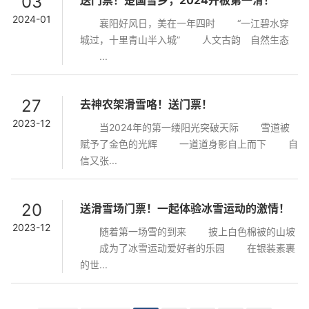
03
送门票！楚国雪乡，2024开板第一滑！
2024-01
襄阳好风日，美在一年四时 “一江碧水穿
城过，十里青山半入城” 人文古韵 自然生态
...
27
去神农架滑雪咯！送门票！
2023-12
当2024年的第一缕阳光突破天际 雪道被
赋予了金色的光辉 一道道身影自上而下 自
信又张...
20
送滑雪场门票！一起体验冰雪运动的激情！
2023-12
随着第一场雪的到来 披上白色棉被的山坡
成为了冰雪运动爱好者的乐园 在银装素裹
的世...