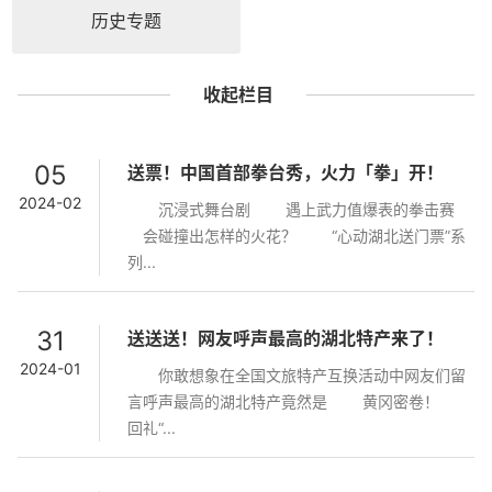
历史专题
收起栏目
05
送票！中国首部拳台秀，火力「拳」开！
2024-02
沉浸式舞台剧 遇上武力值爆表的拳击赛
会碰撞出怎样的火花？ “心动湖北送门票”系
列...
31
送送送！网友呼声最高的湖北特产来了！
2024-01
你敢想象在全国文旅特产互换活动中网友们留
言呼声最高的湖北特产竟然是 黄冈密卷！
回礼“...