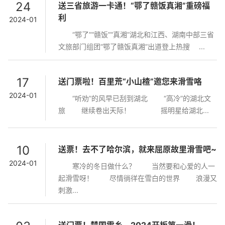
24
送三省旅游一卡通！“鄂了赣饭真湘”重磅福
利
2024-01
“鄂了”“赣饭”“真湘”湖北和江西、湖南中部三省
文旅部门组团“鄂了赣饭真湘”出道登上热搜 ...
17
送门票啦！百里荒“小山楂”邀您来滑雪咯
2024-01
“听劝”的风早已刮到湖北 “高冷”的湖北文
旅 继续卷出天际！ 摇明星给湖北...
10
送票！去不了哈尔滨，就来屈原故里滑雪吧~
2024-01
寒冷的冬日做什么？ 当然要和心爱的人一
起滑雪呀！ 尽情徜徉在雪白的世界 浪漫又
刺激...