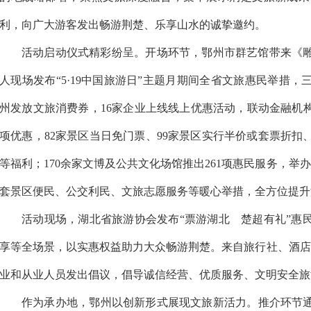
利，向广大游客发出畅游荆楚、乐享山水的诚挚邀约。
活动启动仪式精彩纷呈。开场环节，鄂州市群艺馆带来《
人现场发布“5·19中国旅游日”主题月期间全省文旅惠民举措，
州发放文旅消费券，16家企业上线线上优惠活动，联动金融机构赋
项优惠，82家景区当日免门票、99家景区实行半价或套票折扣
等福利；170余家文博及公共文化场馆推出261项惠民服务，举
套景区便民、公交利民、文旅志愿服务等暖心举措，全方位提升
活动现场，湖北省旅游协会发布“票游湖北 楚超有礼”惠
享等全场景，以实惠权益助力大众畅游荆楚。来自旅行社、酒店
业和从业人员发出倡议，倡导诚信经营、优质服务、文明安全旅
作为承办地，鄂州以创新形式展现文旅新活力。推介环节通