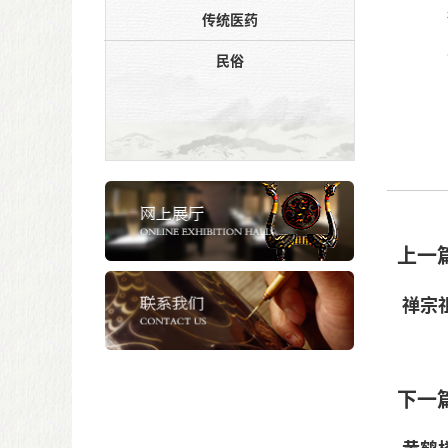
传统医药
民俗
上一
禅宗
黄梅禅
禅宗四
下一