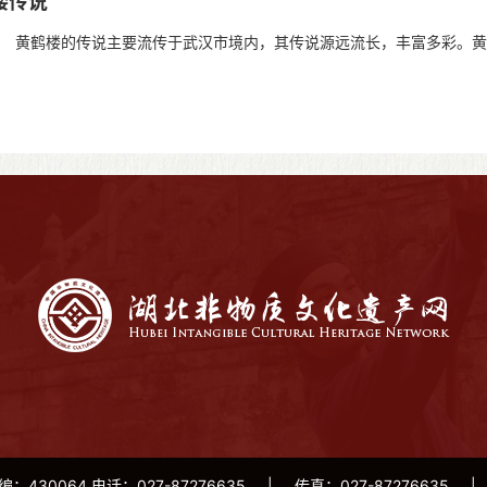
楼传说
的传说主要流传于武汉市境内，其传说源远流长，丰富多彩。黄鹤
大的科学家祖冲之，他的志怪小说...
编：430064 电话：027-87276635
|
传真：027-87276635
|