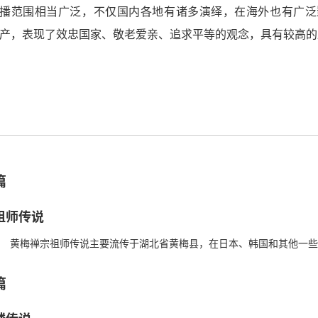
播范围相当广泛，不仅国内各地有诸多演绎，在海外也有广泛
产，表现了效忠国家、敬老爱亲、追求平等的观念，具有较高的
篇
祖师传说
宗祖师传说主要流传于湖北省黄梅县，在日本、韩国和其他一些信奉佛教
祖、五祖的发祥地。相传一千...
篇