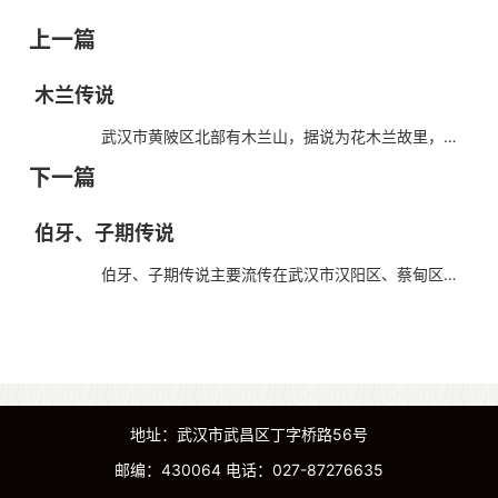
上一篇
木兰传说
武汉市黄陂区北部有木兰山，据说为花木兰故里，有
众多因木兰传说而得名的胜迹，如：木兰山、木兰湖、木兰
下一篇
川、木兰天池、木兰石门、木兰清凉寨等。木兰传说在...
伯牙、子期传说
伯牙、子期传说主要流传在武汉市汉阳区、蔡甸区境
内。伯牙子期的故事就发生在两千多年前战国时代的汉阳（今
武汉市）。讲述的是晋国大夫伯牙，途经马鞍山，弹...
地址：武汉市武昌区丁字桥路56号
邮编：430064 电话：027-87276635