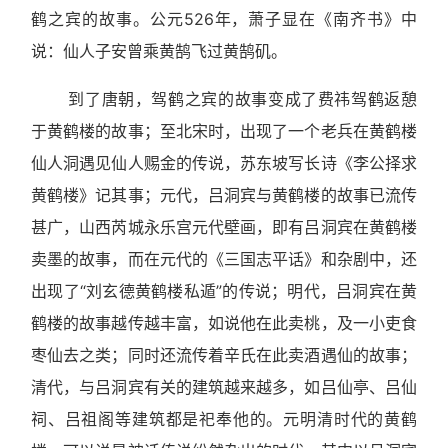
鹤之宾的故事。公元
526
年，萧子显在《南齐书》中
说：仙人子安曾乘黄鹄飞过黄鹄矶。
到了唐朝，驾鹤之宾的故事变成了费祎驾鹤返憩
于黄鹤楼的故事；至北宋时，出现了一个老兵在黄鹤楼
仙人洞遇见仙人赐金的传说，苏东坡写长诗《李公择求
黄鹤楼》记其事；元代，吕洞宾与黄鹤楼的故事已流传
甚广，山西芮城永乐宫元代壁画，即有吕洞宾在黄鹤楼
卖墨的故事，而在元代的《三国志平话》和杂剧中，还
出现了“刘玄德黄鹤楼私遁”的传说；明代，吕洞宾在黄
鹤楼的故事越传越丰富，如说他在此卖桃，及一小吏食
枣仙去之类；同时还流传着辛氏在此卖酒遇仙的故事；
清代，与吕洞宾有关的建筑越来越多，如吕仙亭、吕仙
祠、吕祖阁等建筑都是祀奉他的。元明清时代的黄鹤