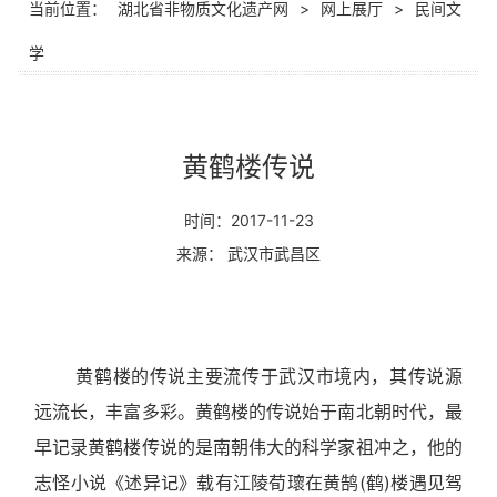
当前位置：
湖北省非物质文化遗产网
>
网上展厅
>
民间文
学
黄鹤楼传说
时间：2017-11-23
来源： 武汉市武昌区
黄鹤楼的传说主要流传于武汉市境内，其传说源
远流长，丰富多彩。黄鹤楼的传说始于南北朝时代，最
早记录黄鹤楼传说的是南朝伟大的科学家祖冲之，他的
志怪小说《述异记》载有江陵荀瓌在黄鹄
(
鹤
)
楼遇见驾