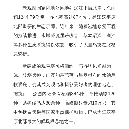
老观湖国家湿地公园地处汉江下游北岸，总面
积1244.79公顷，湿地率高达87.4％，是江汉平原
北部重要的生态屏障。近年来，随着湿地修复工程
的持续推进，水域环境显著改善，草本沼泽、湖泊
等多种生态系统得以恢复，吸引了大量鸟类在此栖
息繁衍。
新建成的观鸟塔风格简约，与湿地风光融为一
体。登塔远眺，广袤的芦苇荡与星罗棋布的水泊尽
收眼底，使其成为观鸟和摄影爱好者的理想地点。
据统计，公园内记录有植物344种、脊椎动物126
种，越冬候鸟达30余种，高峰期数量超10万只，其
中包括白天鹅等国家重点保护动物，已成为江汉平
原北部最大的候鸟栖息地之一。