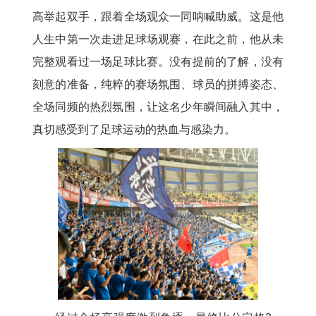
高举起双手，跟着全场观众一同呐喊助威。这是他
人生中第一次走进足球场观赛，在此之前，他从未
完整观看过一场足球比赛。没有提前的了解，没有
刻意的准备，纯粹的赛场氛围、球员的拼搏姿态、
全场同频的热烈氛围，让这名少年瞬间融入其中，
真切感受到了足球运动的热血与感染力。