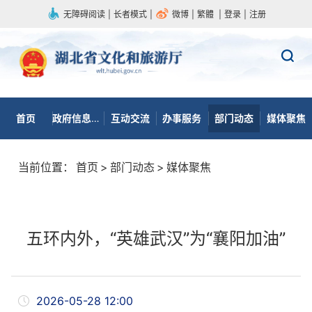
无障碍阅读
|
长者模式
|
微博
|
繁體
|
登录
|
注册
首页
政府信息公开
互动交流
办事服务
部门动态
媒体聚焦
当前位置：
首页
>
部门动态
>
媒体聚焦
五环内外，“英雄武汉”为“襄阳加油”
2026-05-28 12:00