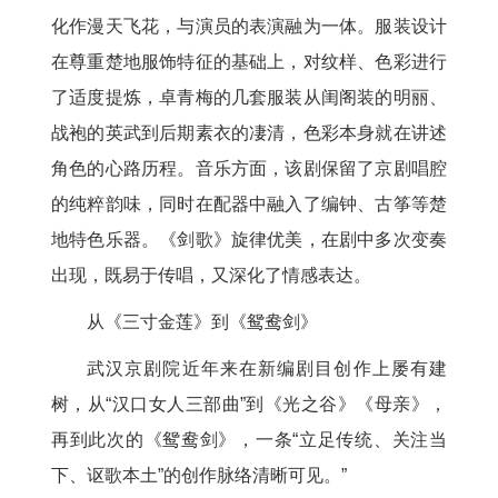
化作漫天飞花，与演员的表演融为一体。服装设计
在尊重楚地服饰特征的基础上，对纹样、色彩进行
了适度提炼，卓青梅的几套服装从闺阁装的明丽、
战袍的英武到后期素衣的凄清，色彩本身就在讲述
角色的心路历程。音乐方面，该剧保留了京剧唱腔
的纯粹韵味，同时在配器中融入了编钟、古筝等楚
地特色乐器。《剑歌》旋律优美，在剧中多次变奏
出现，既易于传唱，又深化了情感表达。
从《三寸金莲》到《鸳鸯剑》
武汉京剧院近年来在新编剧目创作上屡有建
树，从“汉口女人三部曲”到《光之谷》《母亲》，
再到此次的《鸳鸯剑》，一条“立足传统、关注当
下、讴歌本土”的创作脉络清晰可见。”