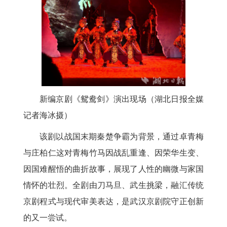
新编京剧《鸳鸯剑》演出现场（湖北日报全媒
记者海冰摄）
该剧以战国末期秦楚争霸为背景，通过卓青梅
与庄柏仁这对青梅竹马因战乱重逢、因荣华生变、
因国难醒悟的曲折故事，展现了人性的幽微与家国
情怀的壮烈。全剧由刀马旦、武生挑梁，融汇传统
京剧程式与现代审美表达，是武汉京剧院守正创新
的又一尝试。