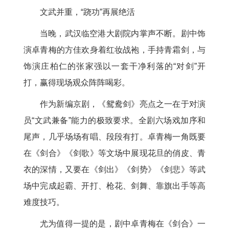
文武并重，“跷功”再展绝活
当晚，武汉临空港大剧院内掌声不断。剧中饰
演卓青梅的方佳欢身着红妆战袍，手持青霜剑，与
饰演庄柏仁的张家强以一套干净利落的“对剑”开
打，赢得现场观众阵阵喝彩。
作为新编京剧，《鸳鸯剑》亮点之一在于对演
员“文武兼备”能力的极致要求。全剧六场戏加序和
尾声，几乎场场有唱、段段有打。卓青梅一角既要
在《剑合》《剑歌》等文场中展现花旦的俏皮、青
衣的深情，又要在《剑出》《剑势》《剑悲》等武
场中完成起霸、开打、枪花、剑舞、靠旗出手等高
难度技巧。
尤为值得一提的是，剧中卓青梅在《剑合》一