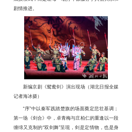
剧情推进。
新编京剧《鸳鸯剑》演出现场（湖北日报全媒
记者海冰摄）
“序”中以秦军践踏楚旗的场面奠定悲壮基调；
第一场《剑合》中，卓青梅与庄柏仁的重逢以一段
缠绵又克制的“双剑舞”呈现，剑是定情物，也是身