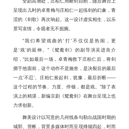
全剧高潮处，庄柏仁用断剑自刎，随后舞台上
呈现出儿时的卓青梅与庄柏仁一起练剑的幻象，青
涩的《剑歌》再次响起。这一设计虚实相生，以乐
景写哀情，令观者无不扼腕。
“我们希望戏曲的‘打’不仅仅是热闹，更
是‘戏’的延伸。”《鸳鸯剑》的副导演吴进良介
绍，“比如最后一场，卓青梅救下庄柏仁后，将剑
掷于他面前，这个动作不是施舍，是决裂后的最后
一点‘不忍’。庄柏仁捡起剑，犹豫，最后折断——
这个过程的节奏、力度、停顿，都是戏。”除了表
演上的精湛，新编京剧《鸳鸯剑》在舞台呈现上也
力求创新。
舞美设计以写意的几何线条勾勒出战国时期的
城郭、营帐，背景多媒体时而呈现烽烟四起，时而