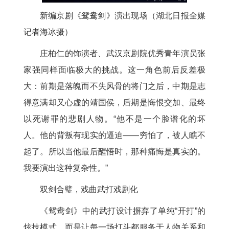
新编京剧《鸳鸯剑》演出现场（湖北日报全媒
记者海冰摄）
庄柏仁的饰演者、武汉京剧院优秀青年演员张
家强同样面临极大的挑战。这一角色前后反差极
大：前期是落魄而不失风骨的将门之后，中期是志
得意满却又心虚的靖国侯，后期是悔恨交加、最终
以死谢罪的悲剧人物。“他不是一个脸谱化的坏
人。他的背叛有现实的逼迫——穷怕了，被人瞧不
起了。所以当他最后醒悟时，那种痛悔是真实的。
我要演出这种复杂性。”
双剑合璧，戏曲武打戏剧化
《鸳鸯剑》中的武打设计摒弃了单纯“开打”的
炫技模式，而是让每一场打斗都服务于人物关系和