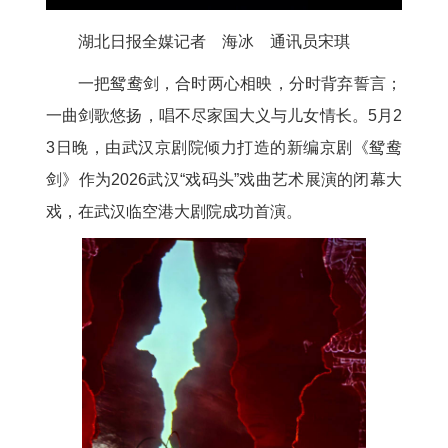
湖北日报全媒记者 海冰 通讯员宋琪
一把鸳鸯剑，合时两心相映，分时背弃誓言；
一曲剑歌悠扬，唱不尽家国大义与儿女情长。5月2
3日晚，由武汉京剧院倾力打造的新编京剧《鸳鸯
剑》作为2026武汉“戏码头”戏曲艺术展演的闭幕大
戏，在武汉临空港大剧院成功首演。