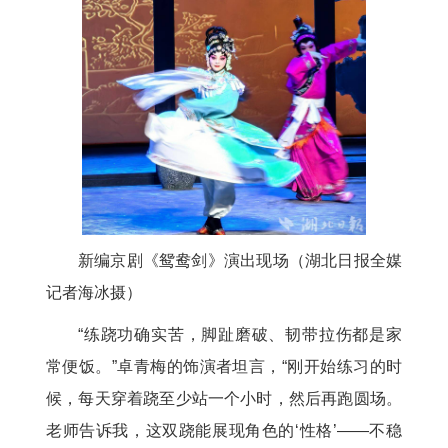
新编京剧《鸳鸯剑》演出现场（湖北日报全媒
记者海冰摄）
“练跷功确实苦，脚趾磨破、韧带拉伤都是家
常便饭。”卓青梅的饰演者坦言，“刚开始练习的时
候，每天穿着跷至少站一个小时，然后再跑圆场。
老师告诉我，这双跷能展现角色的‘性格’——不稳