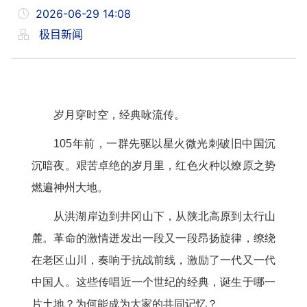
2026-06-29 14:08
极目新闻
岁月穿时空，经典咏流传。
105年前，一群先驱以星火微光刺破旧中国沉
沉暗夜。艰苦卓绝的岁月里，红色火种以燎原之势
燃遍神州大地。
从洪湖岸边到井冈山下，从陕北高原到太行山
麓。革命的激情迸发出一段又一段昂扬旋律，缭绕
在老区山川，奏响于抗战前线，激励了一代又一代
中国人。这些传唱近一个世纪的经典，诞生于哪一
片土地？为何能成为大家的共同记忆？