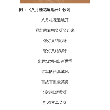
附：《八月桂花遍地开》歌词
八月桂花遍地开
鲜红的旗帜竖呀竖起来
张灯又结彩呀
张灯又结彩呀
光辉灿烂闪出新世界
红军队伍真威风
百战百胜最英勇
活捉张辉瓒呀
打垮罗卓英呀