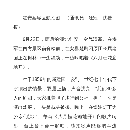
红安县城区航拍图。（通讯员 汪冠 沈捷
摄）
6月22日，雨后的湖北红安，空气清新。在将
军红四方景区宿舍楼前，红安县楚剧团原团长屈建
国正在树林中一边练功，一边哼唱着《八月桂花遍
地开》。
生于1956年的屈建国，谈到上世纪七十年代下
乡演出的情景，双眉上扬，声音洪亮。“我们30多
人的剧团，大家挑着担子步行到公社，担子一头是
演出戏服，一头是枕头被褥。晚上，在煤油灯下为
乡亲们演出。每当《八月桂花遍地开》的歌声响
起，台上台下会一起唱，感觉歌声能够响半边