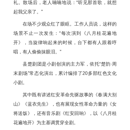
礼。散场后，老人喃喃地说：“听见那首歌，就想
起我父亲了。”
在场不少观众红了眼眶。工作人员说，这样的
场景不止一次发生：“每次演到《八月桂花遍地
开》，当旋律响起来的时候，台下都有人跟着哼
唱，有人偷偷抹眼泪。”
县楚剧团是小剧创演的主力军，依托“楚韵·周
末剧场”常态化演出，累计编排了20多部红色文化
小剧。
其中既有讲述红安革命先驱故事的《春满大别
山》《蓝衣先生》，也有展现女性革命力量的《女
将送饭》，还有音乐剧《红安回响》，以《八月桂
花遍地开》为主基调贯穿全剧。