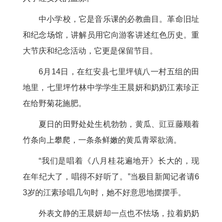
中小学校，它是音乐课的必教曲目。革命旧址
和纪念场馆，讲解员用它向游客讲述红色历史。重
大节庆和纪念活动，它更是保留节目。
6月14日，在红安县七里坪镇八一村五组的田
地里，七里坪竹林中学学生王晨妍和奶奶江素珍正
在给野菊花施肥。
夏日的田野处处生机勃勃，黄瓜、豇豆藤顺着
竹条向上攀爬，一条条鲜嫩的黄瓜青翠欲滴。
“我们是唱着《八月桂花遍地开》长大的，现
在年纪大了，唱得不好听了。”当极目新闻记者请6
3岁的江素珍唱几句时，她不好意思地摆摆手。
外表文静的王晨妍却一点也不怯场，拉着奶奶