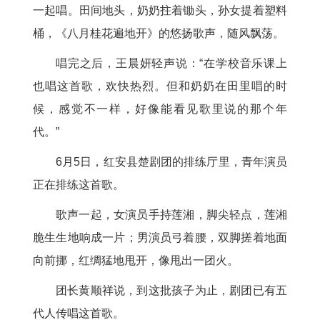
一起唱。田间地头，奶奶拄着锄头，孙女提着塑料
桶，《八月桂花遍地开》的悠扬歌声，随风飘荡。
唱完之后，王晨妍轻声说：“在学校音乐课上
也唱这首歌，欢快热烈。但和奶奶在田里唱的时
候，感觉不一样，好像能看见歌里说的那个年
代。”
6月5日，红安县楚剧团的排练厅里，青年演员
正在排练这首歌。
歌声一起，女演员手持莲湘，脚尖轻点，莲湘
脆生生地响成一片；男演员弓着腰，双脚搓着地面
向前挪，红绸猛地甩开，像甩出一团火。
团长黄顺祥说，到这批孩子为止，剧团已有五
代人传唱这首歌。