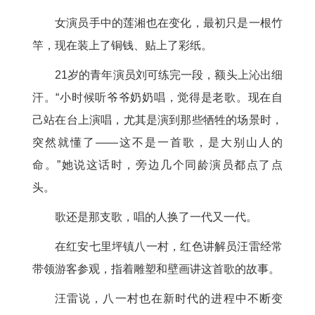
女演员手中的莲湘也在变化，最初只是一根竹
竿，现在装上了铜钱、贴上了彩纸。
21岁的青年演员刘可练完一段，额头上沁出细
汗。“小时候听爷爷奶奶唱，觉得是老歌。现在自
己站在台上演唱，尤其是演到那些牺牲的场景时，
突然就懂了——这不是一首歌，是大别山人的
命。”她说这话时，旁边几个同龄演员都点了点
头。
歌还是那支歌，唱的人换了一代又一代。
在红安七里坪镇八一村，红色讲解员汪雷经常
带领游客参观，指着雕塑和壁画讲这首歌的故事。
汪雷说，八一村也在新时代的进程中不断变