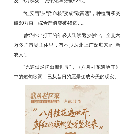
及1.5万群众，城镇化率突破52％。
“红安苕”从“救命粮”变成“致富薯”，种植面积突
破30万亩，综合产值突破48亿元。
曾经外出打工的年轻人陆续返乡创业。全县六
万多户市场主体里，有不少从北上广深归来的“新
农人”。
“光辉灿烂闪出新世界”，《八月桂花遍地开》
中的这句歌词，已从昔日的愿景变成今天的现实。