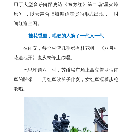
用于大型音乐舞蹈史诗《东方红》第二场“星火燎
原”中，以女声合唱加舞蹈表演的形式出现，一时
间红遍全国。
桂花香里，唱歌的人换了一代又一代
在红安，每个村湾几乎都有桂花树，《八月桂
花遍地开》也从未停止传唱。
七里坪镇八一村，苏维埃广场上矗立着两位红
军的雕像——男红军吹笛子伴奏，女红军握着步枪
歌唱。