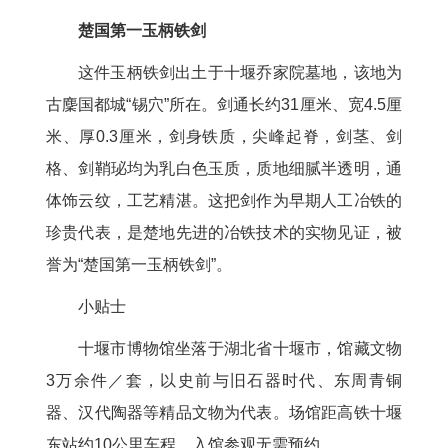
楚国第一玉柄铁剑
这件玉柄铁剑出土于十堰乔家院墓地，该地为
古麇国都城“锡穴”所在。剑通长约31厘米、宽4.5厘
米、厚0.3厘米，剑身铁质，尖峰起脊，剑茎、剑
格、剑鞘珌均为乳白色玉质，质地细腻半透明，通
体饰云纹，工艺精湛。这把剑作为早期人工冶铁的
珍贵代表，是楚地先进的冶铁技术的实物见证，被
誉为“楚国第一玉柄铁剑”。
小贴士
十堰市博物馆坐落于湖北省十堰市，馆藏文物
3万余件／套，以史前与旧石器时代、东周青铜
器、汉代陶器等精品文物为代表。场馆距高铁十堰
东站约10公里车程，入馆参观无需预约。