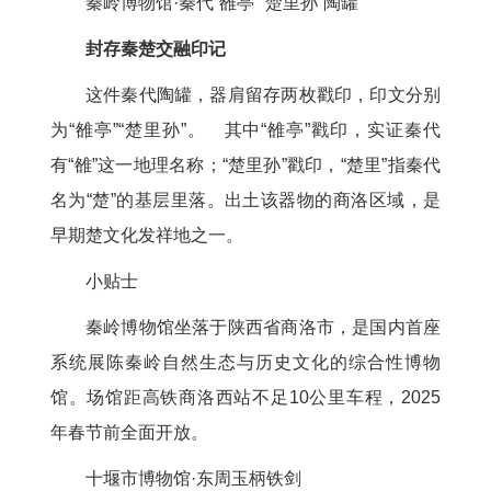
秦岭博物馆·秦代“雒亭”“楚里孙”陶罐
封存秦楚交融印记
这件秦代陶罐，器肩留存两枚戳印，印文分别
为“雒亭”“楚里孙”。 其中“雒亭”戳印，实证秦代
有“雒”这一地理名称；“楚里孙”戳印，“楚里”指秦代
名为“楚”的基层里落。出土该器物的商洛区域，是
早期楚文化发祥地之一。
小贴士
秦岭博物馆坐落于陕西省商洛市，是国内首座
系统展陈秦岭自然生态与历史文化的综合性博物
馆。场馆距高铁商洛西站不足10公里车程，2025
年春节前全面开放。
十堰市博物馆·东周玉柄铁剑