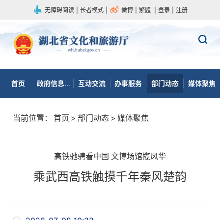
无障碍阅读
|
长者模式
|
微博
|
繁體
|
登录
|
注册
首页
政府信息公开
互动交流
办事服务
部门动态
媒体聚焦
当前位置：
首页
>
部门动态
>
媒体聚焦
高铁驰骋看中国 文博场馆揽风华
乘武西高铁触摸千年秦风楚韵