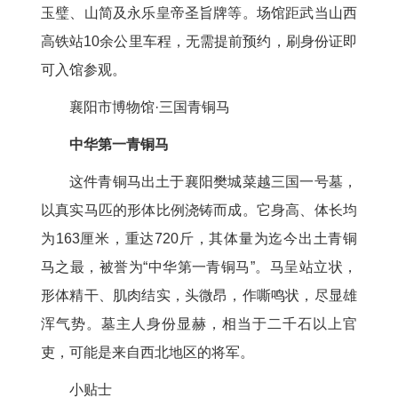
玉璧、山简及永乐皇帝圣旨牌等。场馆距武当山西
高铁站10余公里车程，无需提前预约，刷身份证即
可入馆参观。
襄阳市博物馆·三国青铜马
中华第一青铜马
这件青铜马出土于襄阳樊城菜越三国一号墓，
以真实马匹的形体比例浇铸而成。它身高、体长均
为163厘米，重达720斤，其体量为迄今出土青铜
马之最，被誉为“中华第一青铜马”。马呈站立状，
形体精干、肌肉结实，头微昂，作嘶鸣状，尽显雄
浑气势。墓主人身份显赫，相当于二千石以上官
吏，可能是来自西北地区的将军。
小贴士