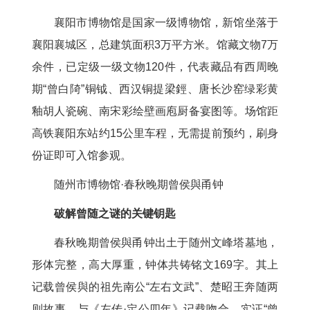
襄阳市博物馆是国家一级博物馆，新馆坐落于
襄阳襄城区，总建筑面积3万平方米。馆藏文物7万
余件，已定级一级文物120件，代表藏品有西周晚
期“曾白陭”铜钺、西汉铜提梁鋞、唐长沙窑绿彩黄
釉胡人瓷碗、南宋彩绘壁画庖厨备宴图等。场馆距
高铁襄阳东站约15公里车程，无需提前预约，刷身
份证即可入馆参观。
随州市博物馆·春秋晚期曾侯與甬钟
破解曾随之谜的关键钥匙
春秋晚期曾侯與甬钟出土于随州文峰塔墓地，
形体完整，高大厚重，钟体共铸铭文169字。其上
记载曾侯與的祖先南公“左右文武”、楚昭王奔随两
则故事，与《左传·定公四年》记载吻合，实证“曾