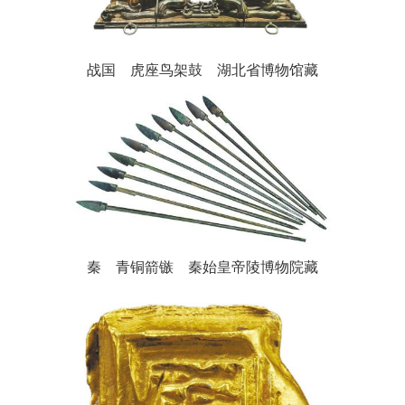
战国 虎座鸟架鼓 湖北省博物馆藏
秦 青铜箭镞 秦始皇帝陵博物院藏