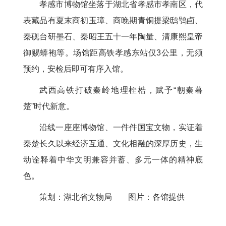
孝感市博物馆坐落于湖北省孝感市孝南区，代
表藏品有夏末商初玉璋、商晚期青铜提梁鸱鸮卣、
秦砚台研墨石、秦昭王五十一年陶量、清康熙皇帝
御赐蟒袍等。场馆距高铁孝感东站仅3公里，无须
预约，安检后即可有序入馆。
武西高铁打破秦岭地理桎梏，赋予“朝秦暮
楚”时代新意。
沿线一座座博物馆、一件件国宝文物，实证着
秦楚长久以来经济互通、文化相融的深厚历史，生
动诠释着中华文明兼容并蓄、多元一体的精神底
色。
策划：湖北省文物局 图片：各馆提供