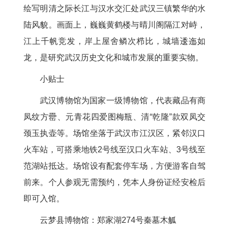
绘写明清之际长江与汉水交汇处武汉三镇繁华的水
陆风貌。画面上，巍巍黄鹤楼与晴川阁隔江对峙，
江上千帆竞发，岸上屋舍鳞次栉比，城墙逶迤如
龙，是研究武汉历史文化和城市发展的重要实物。
小贴士
武汉博物馆为国家一级博物馆，代表藏品有商
凤纹方罍、元青花四爱图梅瓶、清“乾隆”款双凤交
颈玉执壶等。场馆坐落于武汉市江汉区，紧邻汉口
火车站，可搭乘地铁2号线至汉口火车站、3号线至
范湖站抵达。场馆设有配套停车场，方便游客自驾
前来。个人参观无需预约，凭本人身份证经安检后
即可入馆。
云梦县博物馆：郑家湖274号秦墓木觚