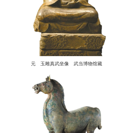
元 玉雕真武坐像 武当博物馆藏