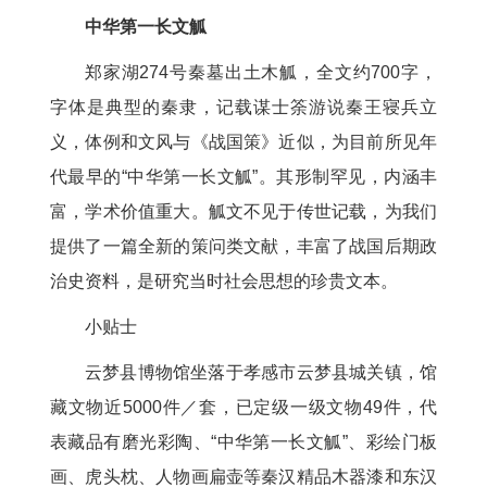
中华第一长文觚
郑家湖274号秦墓出土木觚，全文约700字，
字体是典型的秦隶，记载谋士筡游说秦王寝兵立
义，体例和文风与《战国策》近似，为目前所见年
代最早的“中华第一长文觚”。其形制罕见，内涵丰
富，学术价值重大。觚文不见于传世记载，为我们
提供了一篇全新的策问类文献，丰富了战国后期政
治史资料，是研究当时社会思想的珍贵文本。
小贴士
云梦县博物馆坐落于孝感市云梦县城关镇，馆
藏文物近5000件／套，已定级一级文物49件，代
表藏品有磨光彩陶、“中华第一长文觚”、彩绘门板
画、虎头枕、人物画扁壶等秦汉精品木器漆和东汉