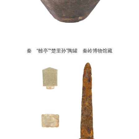
秦 “雒亭”“楚里孙”陶罐 秦岭博物馆藏