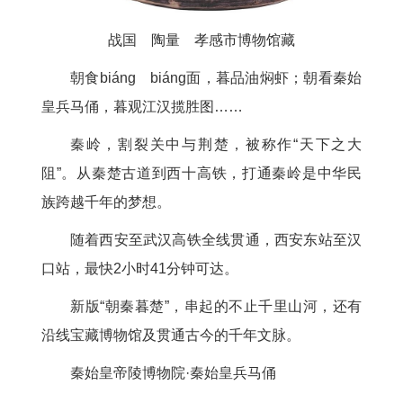
战国 陶量 孝感市博物馆藏
朝食biáng biáng面，暮品油焖虾；朝看秦始
皇兵马俑，暮观江汉揽胜图……
秦岭，割裂关中与荆楚，被称作“天下之大
阻”。从秦楚古道到西十高铁，打通秦岭是中华民
族跨越千年的梦想。
随着西安至武汉高铁全线贯通，西安东站至汉
口站，最快2小时41分钟可达。
新版“朝秦暮楚”，串起的不止千里山河，还有
沿线宝藏博物馆及贯通古今的千年文脉。
秦始皇帝陵博物院·秦始皇兵马俑