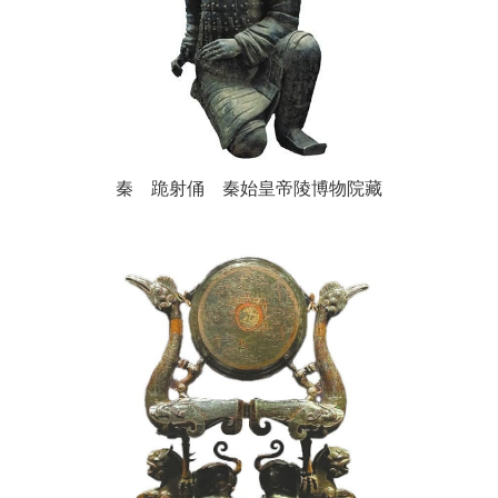
秦 跪射俑 秦始皇帝陵博物院藏