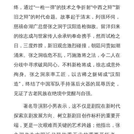
终，通过“一枪一弹”的技术之争折射“中西之辩”“新
旧之辩”的时代命题。故事起于清末，列强环伺，
慈禧命湖广总督张之洞于汉阳造枪御敌。留洋归来
的徐志成与世家传人余承钧奉命携手，然而试枪之
日，三度炸膛，新旧观念激烈碰撞，朝廷问责如潮
涌来。张之洞临危不乱，巧施激将之法，令二人在
分歧中寻求破局同心。不料新枪将成，徐志成意外
殉身。张之洞亲率工匠，以古稀之躯铸成“汉阳
造”，终结了中国军队手持落后火器的屈辱历史，
见证了古老民族在绝境中觉醒与自强。
著名导演郭小男表示，这不仅是剧院在新时代
探索京剧发展方向、树立新剧目创作标杆的重要开
端，更是一次艰难而关键的艺术跨越；他指出，张