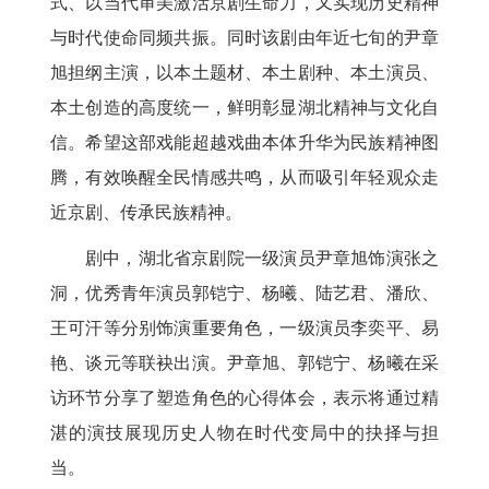
式、以当代审美激活京剧生命力，又实现历史精神
与时代使命同频共振。同时该剧由年近七旬的尹章
旭担纲主演，以本土题材、本土剧种、本土演员、
本土创造的高度统一，鲜明彰显湖北精神与文化自
信。希望这部戏能超越戏曲本体升华为民族精神图
腾，有效唤醒全民情感共鸣，从而吸引年轻观众走
近京剧、传承民族精神。
剧中，湖北省京剧院一级演员尹章旭饰演张之
洞，优秀青年演员郭铠宁、杨曦、陆艺君、潘欣、
王可汗等分别饰演重要角色，一级演员李奕平、易
艳、谈元等联袂出演。尹章旭、郭铠宁、杨曦在采
访环节分享了塑造角色的心得体会，表示将通过精
湛的演技展现历史人物在时代变局中的抉择与担
当。