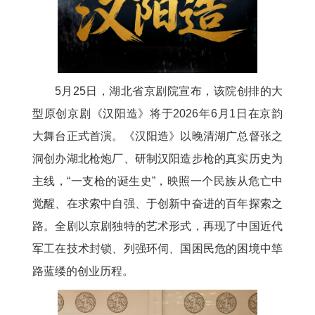
5月25日，湖北省京剧院宣布，该院创排的大
型原创京剧《汉阳造》将于2026年6月1日在京韵
大舞台正式首演。《汉阳造》以晚清湖广总督张之
洞创办湖北枪炮厂、研制汉阳造步枪的真实历史为
主线，“一支枪的诞生史”，映照一个民族从危亡中
觉醒、在求索中自强、于创新中奋进的百年探索之
路。全剧以京剧独特的艺术形式，再现了中国近代
军工在技术封锁、列强环伺、国困民危的困境中筚
路蓝缕的创业历程。