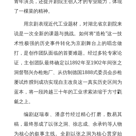
青年演员，还提升剧院主创人才的专业能力，体现
了一棵菜的精神。
用京剧表现近代工业题材，对湖北省京剧院来
说是一次全新的课题与挑战。如何将“造枪”这一技
术性极强的历史事件转化为京剧舞台上的唱念做
打，是创作团队面临的首要难题。经过多轮专家论
证，主创团队最终确定以1892年至1902年间张之
洞督鄂兴办枪炮厂、从仿制德国1888式委员会步枪
屡试炸膛到成功实现自主改良这一真实历史区间为
蓝本，将一段跨越三十年的工业求索浓缩于方寸氍
毹之上。
编剧赵瑞泰、潘彦竹经过精心打磨，数易其
稿，最终形成了以张之洞、徐志成、余承钧等人物
为核心的叙事主线。全剧以张之洞为核心贯穿始