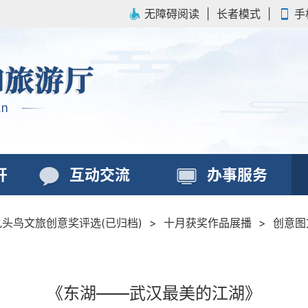
无障碍阅读
|
长者模式
|
手
开
互动交流
办事服务
九头鸟文旅创意奖评选(已归档)
>
十月获奖作品展播
>
创意图
《东湖——武汉最美的江湖》