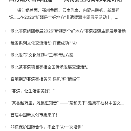
镇江锅盖面、鄂州鱼圆、云南乳扇、内蒙古酸奶、新疆抓
饭……在2026“新疆是个好地方”非遗援疆主题展示活动上，来
自江南水乡、荆楚大地、北疆草原和西北绿洲的传统...
湖北非遗组团参展2026“新疆是个好地方”非遗援疆主题展示活动
我省系列文化交流活动 在俄成功举办
湖北发布“文化旅游+”三年行动方案
湖北茶非遗项目亮相全国传承发展交流活动
百项荆楚非遗亮相黄冈 遇见“粽”情端午
“非遗，让生活更美好！”
“茶香越万里，雅集汇知音” ——“茶和天下”·雅集在柏林中国文化中心成功举办
首届中国新文创市集来了！
非遗保护国际合作，不止于“办一次培训”