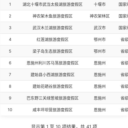
序号
名称
所在地市
度
1
湖北十堰市武当太极湖旅游度假区
十堰市
国家
2
神农架木鱼旅游度假区
神农架林区
国家
3
武汉木兰湖旅游度假区
武汉市
国家
4
红莲湖旅游度假区
鄂州市
省
5
梁子岛生态旅游度假区
鄂州市
省
6
恩施州利川苏马荡旅游度假区
恩施州
省
7
建始县小西湖旅游度假区
恩施州
省
8
建始花硒谷旅游度假区
恩施州
省
9
巴东野三关绿葱坡旅游度假区
恩施州
省
10
咸丰坪坝营旅游度假区
恩施州
省
显示第 1 至 10 项结果，共 41 项