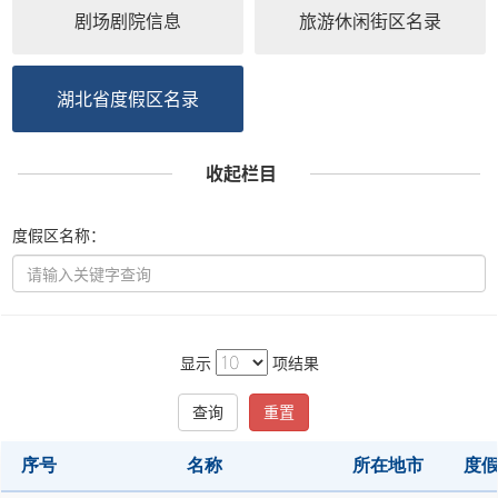
剧场剧院信息
旅游休闲街区名录
湖北省度假区名录
收起栏目
度假区名称：
显示
项结果
查询
重置
序号
名称
所在地市
度