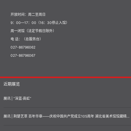
开放时间：周二至周日
9：00—17：00（16：30停止入馆）
周一闭馆（法定节假日除外）
电 话：（总服务台）
027-86796062
027-86796067
近期展览
展讯 | “深蓝·高虹”
展讯 | 荆楚艺萃 百年华章——庆祝中国共产党成立105周年 湖北省美术馆馆藏精品汇展