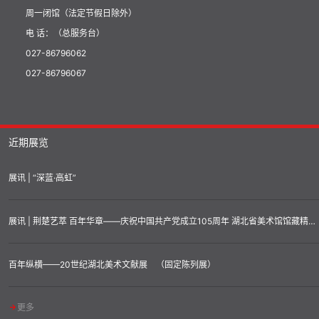
周一闭馆（法定节假日除外）
电 话：（总服务台）
027-86796062
027-86796067
近期展览
展讯 | “深蓝·高虹”
展讯 | 荆楚艺萃 百年华章——庆祝中国共产党成立105周年 湖北省美术馆馆藏精品汇展
百年纵横——20世纪湖北美术文献展 （固定陈列展）
更多